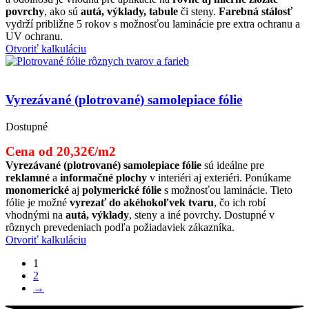
povrchy
, ako sú
autá, výklady, tabule
či steny.
Farebná stálosť
vydrží približne 5 rokov s možnosťou laminácie pre extra ochranu a
UV ochranu.
Otvoriť kalkuláciu
Vyrezávané (plotrované) samolepiace fólie
Dostupné
Cena od 20,32€/m2
Vyrezávané (plotrované) samolepiace fólie
sú ideálne pre
reklamné
a
informačné plochy
v interiéri aj exteriéri. Ponúkame
monomerické
aj
polymerické fólie
s možnosťou laminácie. Tieto
fólie je možné
vyrezať do akéhokoľvek tvaru
, čo ich robí
vhodnými na
autá, výklady
, steny a iné povrchy. Dostupné v
rôznych prevedeniach podľa požiadaviek zákazníka.
Otvoriť kalkuláciu
1
2
→