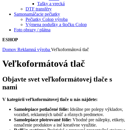
Tašky a vrecká
DTF transféry
Samonamáčacie pečiatky
Pečiatky Colop výroba
Výmena podušky a štočku Colop
Foto obrazy / plátna
ESHOP
Domov
Reklamná výroba
Veľkoformátová tlač
Veľkoformátová tlač
Objavte svet veľkoformátovej tlače s
nami
V kategórii veľkoformátovej tlače u nás nájdete:
Samolepiace potlačené fólie:
Ideálne pre polepy výkladov,
vozidiel, reklamných tabúľ a rôznych predmetov.
Samolepiace plotrované fólie:
Vhodné pre nálepky, etikety,
označenie produktov a iné kreatívne využitie.