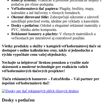
RollUp systémy:
Praktické a prenosné prezentačné stojany s
potlačou pre rôzne podujatia.
Veľkoformátová tlač papiera:
Plagáty, brožúry, mapy,
kalendáre a iné tlačoviny v rôznych formátoch.
Okenné dierované fólie:
Zabezpečujú súkromie a zároveň
umožňujú priechod svetla, ideálne pre výklady a kancelárie.
Dosky s potlačou:
Odolné a elegantné reklamné materiály z
PVC, hliníka alebo kompozitu.
Reklamné bannery a plachty:
V rôznych materiáloch a
veľkostiach pre interiérové aj exteriérové použitie.
Všetky produkty a služby v kategórii veľkoformátovej tlače sú
dostupné s online kalkuláciou ceny, takže si jednoducho a
rýchlo vypočítate cenu vašej objednávky.
Nechajte sa inšpirovať širokou ponukou a využite naše
skúsenosti a moderné technológie pre realizáciu vašich
veľkoformátových tlačových projektov!
Tlačn reklamných bannerov – FatraMedia – Váš partner pre
úspešnú veľkoformátovú tlač!
Dosky s potlačou