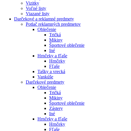
Vizitky
Voľné listy
Viazané listy
Darčekové a reklamné predmety
Potlač reklamných predmetov
Oblečenie
Tričká
Mikiny
Športové oblečenie
Iné
Hrnčeky a fľaše
Hrnčeky
Fľaše
Tašky a vrecká
Vankúše
Darčekové predmety
Oblečenie
Tričká
Mikiny
Športové oblečenie
Zástery
Iné
Hrnčeky a fľaše
Hrnčeky
Fľaše