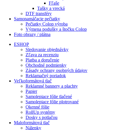
Fľaše
Tašky a vrecká
DTF transféry
Samonamáčacie pečiatky
Pečiatky Colop výroba
Výmena podušky a štočku Colop
Foto obrazy / plátna
ESHOP
Sledovanie objednávky
Zľava za recenziu
Platba a doručenie
Obchodné podmienky
Zásady ochrany osobných údajov
Reklamačný poriadok
Veľkoformátová tlač
Reklamné bannery a plachty
Papier
Samolepiace fólie tlačené
Samolepiace fólie plotrované
Okenné fólie
RollUp systémy
Dosky s potlačou
Maloformátová tlač
Nálepky