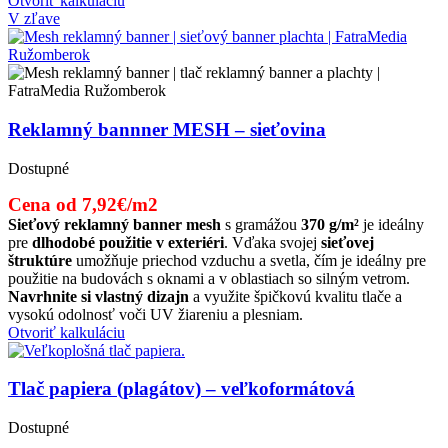
Otvoriť kalkuláciu
V zľave
Reklamný bannner MESH – sieťovina
Dostupné
Cena od 7,92€/m2
Sieťový reklamný banner mesh
s gramážou
370 g/m²
je ideálny
pre
dlhodobé použitie v exteriéri
. Vďaka svojej
sieťovej
štruktúre
umožňuje priechod vzduchu a svetla, čím je ideálny pre
použitie na budovách s oknami a v oblastiach so silným vetrom.
Navrhnite si vlastný dizajn
a využite špičkovú kvalitu tlače a
vysokú odolnosť voči UV žiareniu a plesniam.
Otvoriť kalkuláciu
Tlač papiera (plagátov) – veľkoformátová
Dostupné