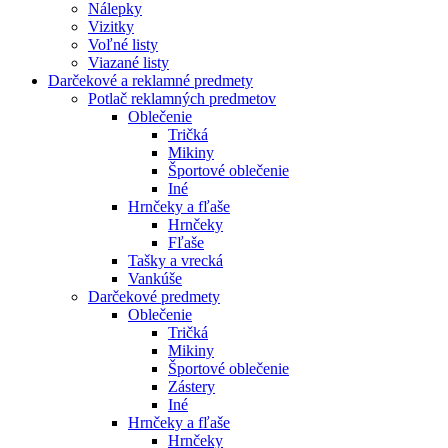
Nálepky
Vizitky
Voľné listy
Viazané listy
Darčekové a reklamné predmety
Potlač reklamných predmetov
Oblečenie
Tričká
Mikiny
Športové oblečenie
Iné
Hrnčeky a fľaše
Hrnčeky
Fľaše
Tašky a vrecká
Vankúše
Darčekové predmety
Oblečenie
Tričká
Mikiny
Športové oblečenie
Zástery
Iné
Hrnčeky a fľaše
Hrnčeky