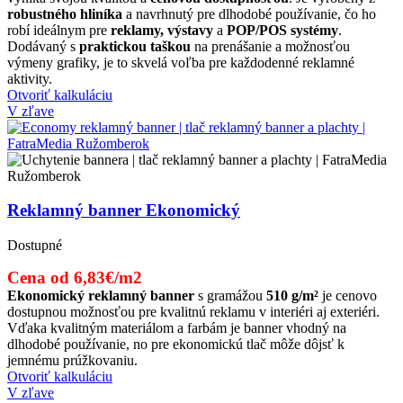
robustného hliníka
a navrhnutý pre dlhodobé používanie, čo ho
robí ideálnym pre
reklamy, výstavy
a
POP/POS systémy
.
Dodávaný s
praktickou taškou
na prenášanie a možnosťou
výmeny grafiky, je to skvelá voľba pre každodenné reklamné
aktivity.
Otvoriť kalkuláciu
V zľave
Reklamný banner Ekonomický
Dostupné
Cena od 6,83€/m2
Ekonomický reklamný banner
s gramážou
510 g/m²
je cenovo
dostupnou možnosťou pre kvalitnú reklamu v interiéri aj exteriéri.
Vďaka kvalitným materiálom a farbám je banner vhodný na
dlhodobé používanie, no pre ekonomickú tlač môže dôjsť k
jemnému prúžkovaniu.
Otvoriť kalkuláciu
V zľave