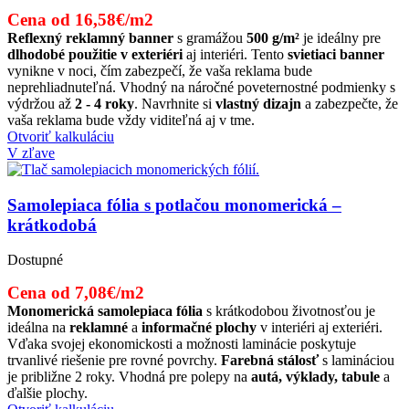
Cena od 16,58€/m2
Reflexný reklamný banner
s gramážou
500 g/m²
je ideálny pre
dlhodobé použitie v exteriéri
aj interiéri. Tento
svietiaci banner
vynikne v noci, čím zabezpečí, že vaša reklama bude
neprehliadnuteľná. Vhodný na náročné poveternostné podmienky s
výdržou až
2 - 4 roky
. Navrhnite si
vlastný dizajn
a zabezpečte, že
vaša reklama bude vždy viditeľná aj v tme.
Otvoriť kalkuláciu
V zľave
Samolepiaca fólia s potlačou monomerická –
krátkodobá
Dostupné
Cena od 7,08€/m2
Monomerická samolepiaca fólia
s krátkodobou životnosťou je
ideálna na
reklamné
a
informačné plochy
v interiéri aj exteriéri.
Vďaka svojej ekonomickosti a možnosti laminácie poskytuje
trvanlivé riešenie pre rovné povrchy.
Farebná stálosť
s lamináciou
je približne 2 roky. Vhodná pre polepy na
autá, výklady, tabule
a
ďalšie plochy.