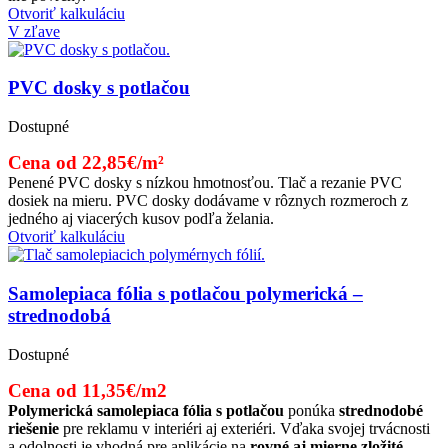
Otvoriť kalkuláciu
V zľave
PVC dosky s potlačou
Dostupné
Cena od 22,85€/m²
Penené PVC dosky s nízkou hmotnosťou. Tlač a rezanie PVC
dosiek na mieru. PVC dosky dodávame v rôznych rozmeroch z
jedného aj viacerých kusov podľa želania.
Otvoriť kalkuláciu
Samolepiaca fólia s potlačou polymerická –
strednodobá
Dostupné
Cena od 11,35€/m2
Polymerická samolepiaca fólia s potlačou
ponúka
strednodobé
riešenie
pre reklamu v interiéri aj exteriéri. Vďaka svojej trvácnosti
a odolnosti je vhodná pre aplikácie na
rovné aj mierne zložité