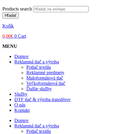
Products search
Hľadať
Košík
0,00
€
0
Cart
MENU
Domov
Reklamná tlač a výroba
Potlač textilu
Reklamné predmety
Maloformátová tlač
Veľkoformátová tlač
Ďalšie služby
Služby
DTF tlač & výroba transférov
O nás
Kontakt
Domov
Reklamná tlač a výroba
Potlač textilu