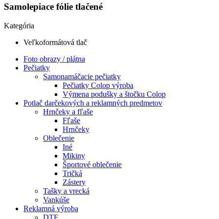
Samolepiace fólie tlačené
Kategória
Veľkoformátová tlač
Foto obrazy / plátna
Pečiatky
Samonamáčacie pečiatky
Pečiatky Colop výroba
Výmena podušky a štočku Colop
Potlač darčekových a reklamných predmetov
Hrnčeky a fľaše
Fľaše
Hrnčeky
Oblečenie
Iné
Mikiny
Športové oblečenie
Tričká
Zástery
Tašky a vrecká
Vankúše
Reklamná výroba
DTF