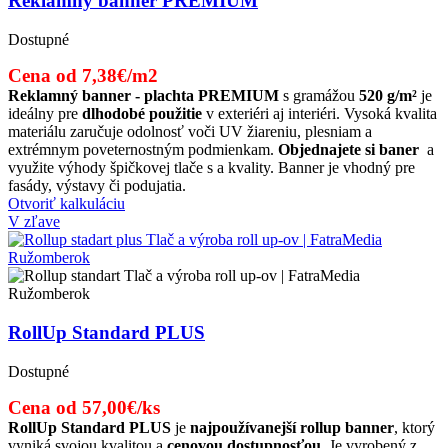
Reklamný banner PREMIUM
Dostupné
Cena od 7,38€/m2
Reklamný banner - plachta PREMIUM
s gramážou
520 g/m²
je
ideálny pre
dlhodobé použitie
v exteriéri aj interiéri. Vysoká kvalita
materiálu zaručuje odolnosť voči UV žiareniu, plesniam a
extrémnym poveternostným podmienkam.
Objednajete si baner
a
využite výhody špičkovej tlače s a kvality. Banner je vhodný pre
fasády, výstavy či podujatia.
Otvoriť kalkuláciu
V zľave
RollUp Standard PLUS
Dostupné
Cena od 57,00€/ks
RollUp Standard PLUS
je
najpoužívanejší rollup banner
, ktorý
vyniká svojou kvalitou a
cenovou dostupnosťou
. Je vyrobený z