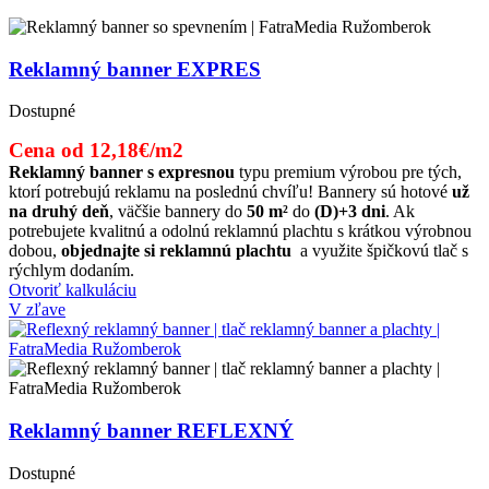
Reklamný banner EXPRES
Dostupné
Cena od 12,18€/m2
Reklamný banner s expresnou
typu premium výrobou pre tých,
ktorí potrebujú reklamu na poslednú chvíľu! Bannery sú hotové
už
na druhý deň
, väčšie bannery do
50 m²
do
(D)+3 dni
. Ak
potrebujete kvalitnú a odolnú reklamnú plachtu s krátkou výrobnou
dobou,
objednajte si reklamnú plachtu
a využite špičkovú tlač s
rýchlym dodaním.
Otvoriť kalkuláciu
V zľave
Reklamný banner REFLEXNÝ
Dostupné