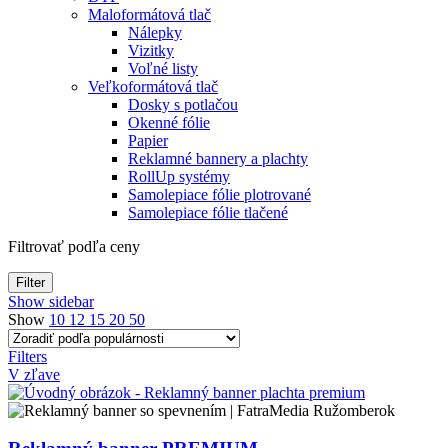
Maloformátová tlač
Nálepky
Vizitky
Voľné listy
Veľkoformátová tlač
Dosky s potlačou
Okenné fólie
Papier
Reklamné bannery a plachty
RollUp systémy
Samolepiace fólie plotrované
Samolepiace fólie tlačené
Filtrovať podľa ceny
Filter
Show sidebar
Show
10
12
15
20
50
Filters
V zľave