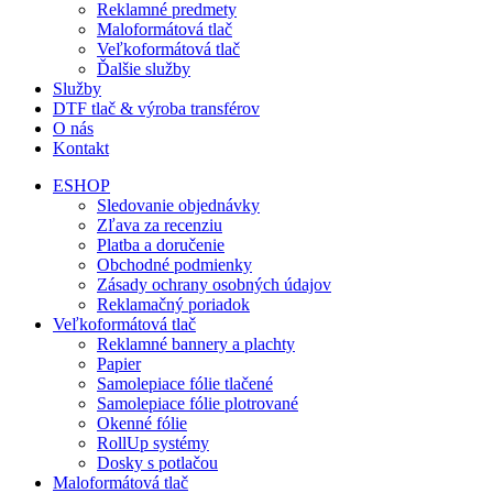
Reklamné predmety
Maloformátová tlač
Veľkoformátová tlač
Ďalšie služby
Služby
DTF tlač & výroba transférov
O nás
Kontakt
ESHOP
Sledovanie objednávky
Zľava za recenziu
Platba a doručenie
Obchodné podmienky
Zásady ochrany osobných údajov
Reklamačný poriadok
Veľkoformátová tlač
Reklamné bannery a plachty
Papier
Samolepiace fólie tlačené
Samolepiace fólie plotrované
Okenné fólie
RollUp systémy
Dosky s potlačou
Maloformátová tlač