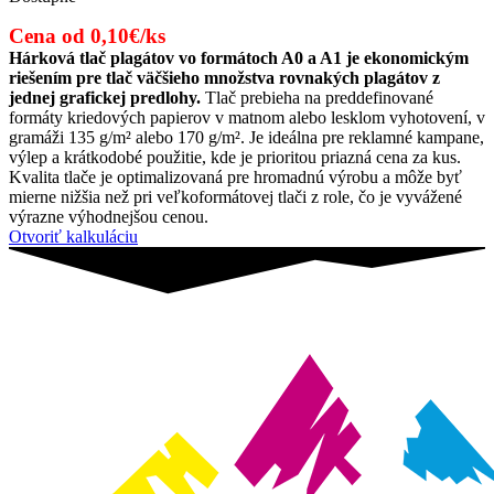
Cena od 0,10€/ks
Hárková tlač plagátov vo formátoch A0 a A1 je ekonomickým
riešením pre tlač väčšieho množstva rovnakých plagátov z
jednej grafickej predlohy.
Tlač prebieha na preddefinované
formáty kriedových papierov v matnom alebo lesklom vyhotovení, v
gramáži 135 g/m² alebo 170 g/m². Je ideálna pre reklamné kampane,
výlep a krátkodobé použitie, kde je prioritou priazná cena za kus.
Kvalita tlače je optimalizovaná pre hromadnú výrobu a môže byť
mierne nižšia než pri veľkoformátovej tlači z role, čo je vyvážené
výrazne výhodnejšou cenou.
Otvoriť kalkuláciu