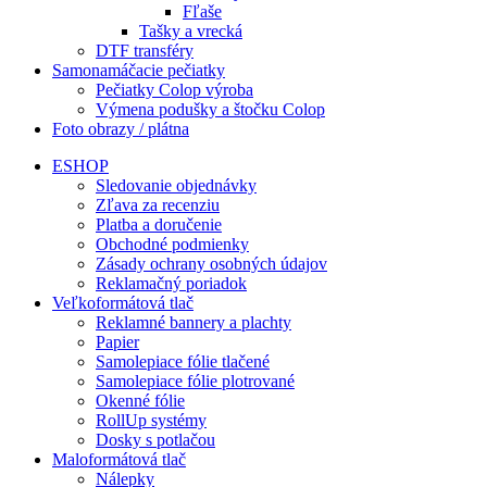
Fľaše
Tašky a vrecká
DTF transféry
Samonamáčacie pečiatky
Pečiatky Colop výroba
Výmena podušky a štočku Colop
Foto obrazy / plátna
ESHOP
Sledovanie objednávky
Zľava za recenziu
Platba a doručenie
Obchodné podmienky
Zásady ochrany osobných údajov
Reklamačný poriadok
Veľkoformátová tlač
Reklamné bannery a plachty
Papier
Samolepiace fólie tlačené
Samolepiace fólie plotrované
Okenné fólie
RollUp systémy
Dosky s potlačou
Maloformátová tlač
Nálepky