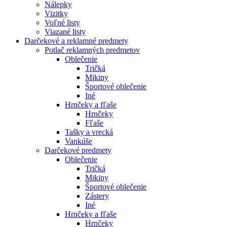
Nálepky
Vizitky
Voľné listy
Viazané listy
Darčekové a reklamné predmety
Potlač reklamných predmetov
Oblečenie
Tričká
Mikiny
Športové oblečenie
Iné
Hrnčeky a fľaše
Hrnčeky
Fľaše
Tašky a vrecká
Vankúše
Darčekové predmety
Oblečenie
Tričká
Mikiny
Športové oblečenie
Zástery
Iné
Hrnčeky a fľaše
Hrnčeky