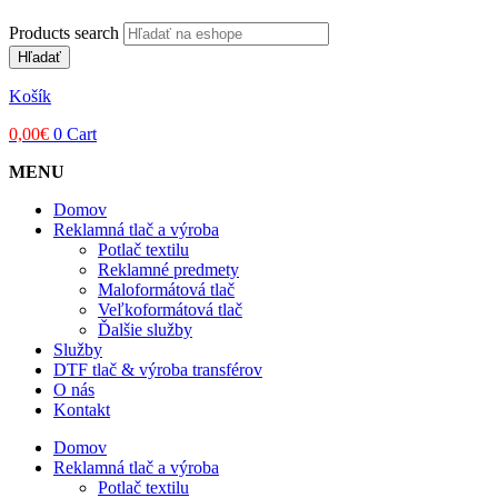
Products search
Hľadať
Košík
0,00
€
0
Cart
MENU
Domov
Reklamná tlač a výroba
Potlač textilu
Reklamné predmety
Maloformátová tlač
Veľkoformátová tlač
Ďalšie služby
Služby
DTF tlač & výroba transférov
O nás
Kontakt
Domov
Reklamná tlač a výroba
Potlač textilu