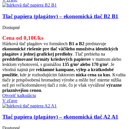
Tlač papiera (plagátov) – ekonomická tlač B2 B1
Dostupné
Cena od 0,10€/ks
Hárková tlač plagátov vo formátoch
B1 a B2
predstavuje
ekonomické riešenie pre tlač väčšieho množstva identických
plagátov z jednej grafickej predlohy
. Tlač prebieha na
preddefinované formáty kriedových papierov
v matnom alebo
lesklom vyhotovení, s gramážou
135 g/m² alebo 170 g/m²
. Je
vhodná najmä pre
reklamné kampane, výlep a krátkodobé
použitie
, kde je rozhodujúcim faktorom
nízka cena za kus
. Kvalita
tlače je prispôsobená hromadnej výrobe a môže byť mierne nižšia
než pri veľkoformátovej tlači z role, čo je však vyvážené
výrazne
priaznivejšou cenou
.
Otvoriť kalkuláciu
V zľave
Tlač papiera (plagátov) – ekonomická tlač A2 A1
Dostupné