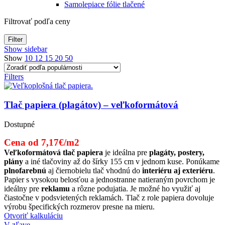
Samolepiace fólie tlačené
Filtrovať podľa ceny
Filter
Show sidebar
Show
10
12
15
20
50
Filters
Tlač papiera (plagátov) – veľkoformátová
Dostupné
Cena od 7,17€/m2
Veľkoformátová tlač papiera
je ideálna pre
plagáty, postery,
plány
a iné tlačoviny až do šírky 155 cm v jednom kuse. Ponúkame
plnofarebnú
aj čiernobielu tlač vhodnú do
interiéru aj exteriéru
.
Papier s vysokou belosťou a jednostranne natieraným povrchom je
ideálny pre
reklamu
a rôzne podujatia. Je možné ho využiť aj
čiastočne v podsvietených reklamách. Tlač z role papiera dovoluje
výrobu špecifických rozmerov presne na mieru.
Otvoriť kalkuláciu
V zľave