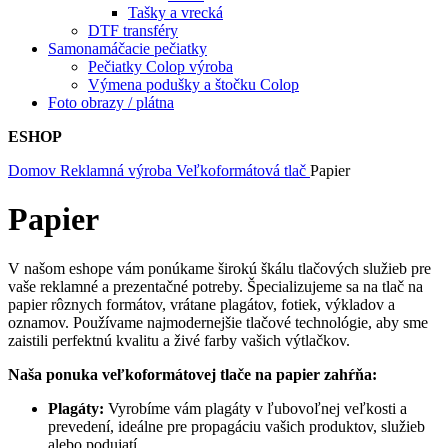
Tašky a vrecká
DTF transféry
Samonamáčacie pečiatky
Pečiatky Colop výroba
Výmena podušky a štočku Colop
Foto obrazy / plátna
ESHOP
Domov
Reklamná výroba
Veľkoformátová tlač
Papier
Papier
V našom eshope vám ponúkame širokú škálu tlačových služieb pre
vaše reklamné a prezentačné potreby. Špecializujeme sa na tlač na
papier rôznych formátov, vrátane plagátov, fotiek, výkladov a
oznamov. Používame najmodernejšie tlačové technológie, aby sme
zaistili perfektnú kvalitu a živé farby vašich výtlačkov.
Naša ponuka veľkoformátovej tlače na papier zahŕňa:
Plagáty:
Vyrobíme vám plagáty v ľubovoľnej veľkosti a
prevedení, ideálne pre propagáciu vašich produktov, služieb
alebo podujatí.