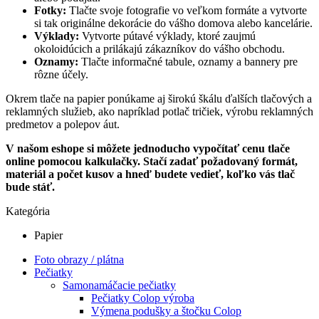
Fotky:
Tlačte svoje fotografie vo veľkom formáte a vytvorte
si tak originálne dekorácie do vášho domova alebo kancelárie.
Výklady:
Vytvorte pútavé výklady, ktoré zaujmú
okoloidúcich a prilákajú zákazníkov do vášho obchodu.
Oznamy:
Tlačte informačné tabule, oznamy a bannery pre
rôzne účely.
Okrem tlače na papier ponúkame aj širokú škálu ďalších tlačových a
reklamných služieb, ako napríklad potlač tričiek, výrobu reklamných
predmetov a polepov áut.
V našom eshope si môžete jednoducho vypočítať cenu tlače
online pomocou kalkulačky. Stačí zadať požadovaný formát,
materiál a počet kusov a hneď budete vedieť, koľko vás tlač
bude stáť.
Kategória
Papier
Foto obrazy / plátna
Pečiatky
Samonamáčacie pečiatky
Pečiatky Colop výroba
Výmena podušky a štočku Colop