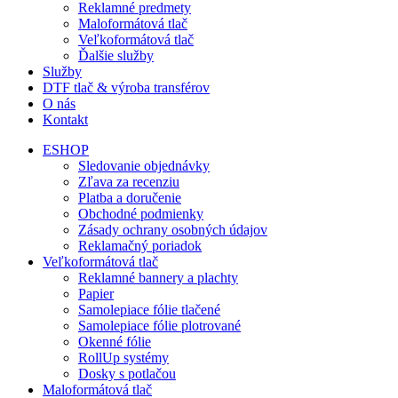
Reklamné predmety
Maloformátová tlač
Veľkoformátová tlač
Ďalšie služby
Služby
DTF tlač & výroba transférov
O nás
Kontakt
ESHOP
Sledovanie objednávky
Zľava za recenziu
Platba a doručenie
Obchodné podmienky
Zásady ochrany osobných údajov
Reklamačný poriadok
Veľkoformátová tlač
Reklamné bannery a plachty
Papier
Samolepiace fólie tlačené
Samolepiace fólie plotrované
Okenné fólie
RollUp systémy
Dosky s potlačou
Maloformátová tlač