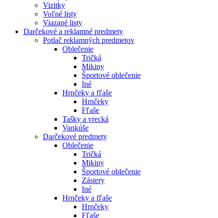
Vizitky
Voľné listy
Viazané listy
Darčekové a reklamné predmety
Potlač reklamných predmetov
Oblečenie
Tričká
Mikiny
Športové oblečenie
Iné
Hrnčeky a fľaše
Hrnčeky
Fľaše
Tašky a vrecká
Vankúše
Darčekové predmety
Oblečenie
Tričká
Mikiny
Športové oblečenie
Zástery
Iné
Hrnčeky a fľaše
Hrnčeky
Fľaše