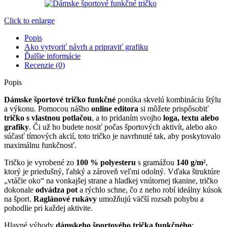
Click to enlarge
Popis
Ako vytvoriť návrh a pripraviť grafiku
Ďalšie informácie
Recenzie (0)
Popis
Dámske športové tričko funkčné
ponúka skvelú kombináciu štýlu
a výkonu. Pomocou nášho
online editora
si môžete prispôsobiť
tričko s vlastnou potlačou
, a to pridaním svojho
loga, textu alebo
grafiky
. Či už ho budete nosiť počas športových aktivít, alebo ako
súčasť tímových akcií, toto tričko je navrhnuté tak, aby poskytovalo
maximálnu funkčnosť.
Tričko je vyrobené zo
100 % polyesteru
s gramážou
140 g/m²
,
ktorý je priedušný, ľahký a zároveň veľmi odolný. Vďaka štruktúre
„vtáčie oko“ na vonkajšej strane a hladkej vnútornej tkanine, tričko
dokonale
odvádza pot
a rýchlo schne, čo z neho robí ideálny kúsok
na šport.
Raglánové rukávy
umožňujú väčší rozsah pohybu a
pohodlie pri každej aktivite.
Hlavné výhody
dámskeho športového trička funkčného
: