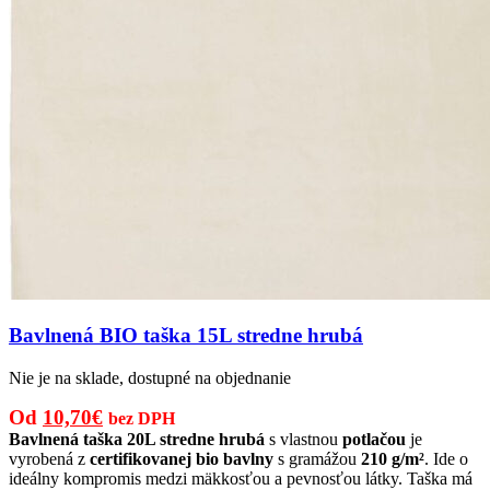
Bavlnená BIO taška 15L stredne hrubá
Nie je na sklade, dostupné na objednanie
Pôvodná
Aktuálna
Od
10,70
€
bez DPH
cena
cena
Bavlnená taška 20L stredne hrubá
s vlastnou
potlačou
je
vyrobená z
certifikovanej bio bavlny
s gramážou
210 g/m²
. Ide o
bola:
je:
ideálny kompromis medzi mäkkosťou a pevnosťou látky. Taška má
15,00€.
10,70€.