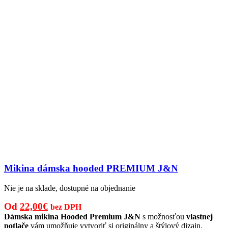
Mikina dámska hooded PREMIUM J&N
Nie je na sklade, dostupné na objednanie
Pôvodná
Aktuálna
Od
22,00
€
bez DPH
cena
cena
Dámska mikina Hooded Premium J&N
s možnosťou
vlastnej
potlače
vám umožňuje vytvoriť si originálny a štýlový dizajn.