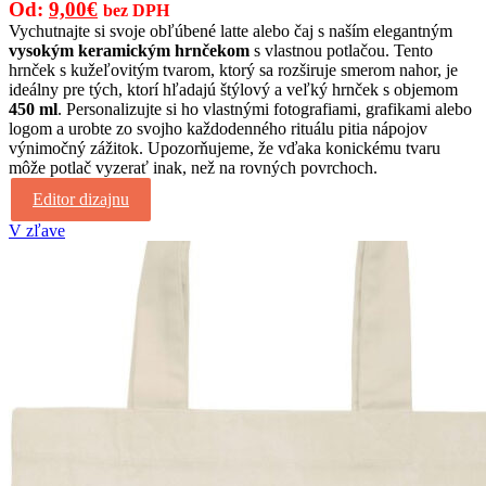
Pôvodná
Aktuálna
Od:
9,00
€
bez DPH
cena
cena
Vychutnajte si svoje obľúbené latte alebo čaj s naším elegantným
vysokým keramickým hrnčekom
s vlastnou potlačou. Tento
bola:
je:
hrnček s kužeľovitým tvarom, ktorý sa rozširuje smerom nahor, je
10,50€.
9,00€.
ideálny pre tých, ktorí hľadajú štýlový a veľký hrnček s objemom
450 ml
. Personalizujte si ho vlastnými fotografiami, grafikami alebo
logom a urobte zo svojho každodenného rituálu pitia nápojov
výnimočný zážitok. Upozorňujeme, že vďaka konickému tvaru
môže potlač vyzerať inak, než na rovných povrchoch.
Editor dizajnu
V zľave