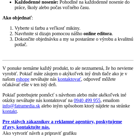
Každodenné nosenie:
Pohodlné na každodenné nosenie do
práce, školy alebo počas voľného času.
Ako objednať
:
Vyberte si farbu a veľkosť mikiny.
Navrhnite si dizajn pomocou nášho
online editora
.
Dokončite objednávku a my sa postaráme o výrobu a kvalitnú
potlač.
V ponuke nemáme každý produkt, to ale neznamená, že ho nevieme
vyrobiť. Pokiaľ máte záujem o akýkoľvek iný druh tlače ako je v
našom
eshope
neváhajte nás
kontaktovať
, odpoveď môžete
očakávať ešte v ten istý deň.
Pokiaľ potrebujete pomôcť s návrhom alebo máte akékoľvek iné
otázky neváhajte nás kontaktovať na
0940 499 955
, emailom
info@fatramedia.sk
alebo iným spôsobom ktorý nájdete na stránke
kontakt
.
Pre stálych zákazníkov a reklamné agentúry, poskytujeme
zľavy, kontaktujte nás.
Ako vytvoriť návrh a pripraviť grafiku