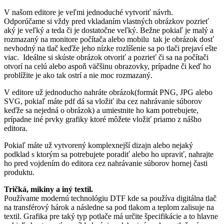
V našom editore je veľmi jednoduché vytvoriť návrh.
Odporúčame si vždy pred vkladaním vlastných obrázkov pozrieť
aký je veľký a teda či je dostatočne veľký. Bežne pokiaľ je malý a
rozmazaný na monitore počítača alebo mobilu tak je obrázok dosť
nevhodný na tlač keďže jeho nízke rozlíšenie sa po tlači prejaví ešte
viac. Ideálne si skúste obrázok otvoriť a pozrieť či sa na počítači
otvorí na celú alebo aspoň väčšinu obrazovky, prípadne či keď ho
problížite je ako tak ostrí a nie moc rozmazaný.
V editore už jednoducho nahráte obrázok(formát PNG, JPG alebo
SVG, pokiaľ máte pdf dá sa vložiť iba cez nahrávanie súborov
keďže sa nejedná o obrázok) a umiestnite ho kam potrebujete,
prípadne iné prvky grafiky ktoré môžete vložiť priamo z nášho
editora.
Pokiaľ máte už vytvorený komplexnejší dizajn alebo nejaký
podklad s ktorým sa potrebujete poradiť alebo ho upraviť, nahrajte
ho pred vojdením do editora cez nahrávanie súborov hornej časti
produktu.
Tričká, mikiny a iný textil.
Používame modernú technológiu DTF kde sa používa digitálna tlač
na transférový hárok a následne sa pod tlakom a teplom zalisuje na
textil. Grafika pre taký typ potlače má určite špecifikácie a to hlavne