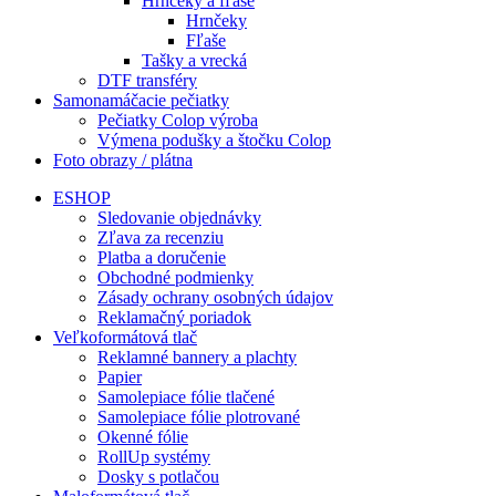
Hrnčeky a fľaše
Hrnčeky
Fľaše
Tašky a vrecká
DTF transféry
Samonamáčacie pečiatky
Pečiatky Colop výroba
Výmena podušky a štočku Colop
Foto obrazy / plátna
ESHOP
Sledovanie objednávky
Zľava za recenziu
Platba a doručenie
Obchodné podmienky
Zásady ochrany osobných údajov
Reklamačný poriadok
Veľkoformátová tlač
Reklamné bannery a plachty
Papier
Samolepiace fólie tlačené
Samolepiace fólie plotrované
Okenné fólie
RollUp systémy
Dosky s potlačou