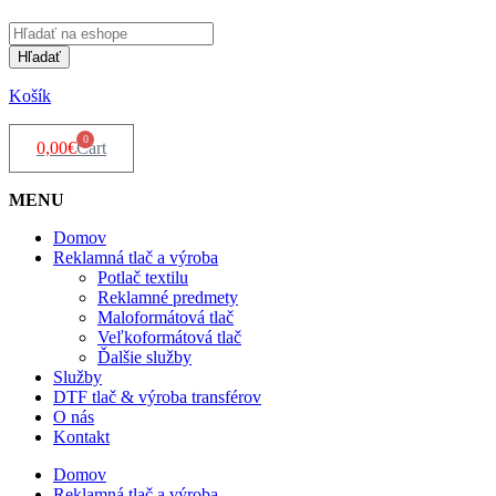
Products
search
Hľadať
Košík
0
0,00
€
Cart
MENU
Domov
Reklamná tlač a výroba
Potlač textilu
Reklamné predmety
Maloformátová tlač
Veľkoformátová tlač
Ďalšie služby
Služby
DTF tlač & výroba transférov
O nás
Kontakt
Domov
Reklamná tlač a výroba