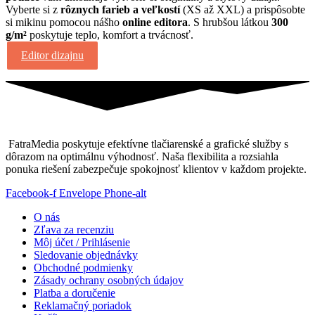
bola:
je:
Vyberte si z
rôznych farieb a veľkostí
(XS až XXL) a prispôsobte
29,00€.
22,00€.
si mikinu pomocou nášho
online editora
. S hrubšou látkou
300
g/m²
poskytuje teplo, komfort a trvácnosť.
Editor dizajnu
FatraMedia poskytuje efektívne tlačiarenské a grafické služby s
dôrazom na optimálnu výhodnosť. Naša flexibilita a rozsiahla
ponuka riešení zabezpečuje spokojnosť klientov v každom projekte.
Facebook-f
Envelope
Phone-alt
O nás
Zľava za recenziu
Môj účet / Prihlásenie
Sledovanie objednávky
Obchodné podmienky
Zásady ochrany osobných údajov
Platba a doručenie
Reklamačný poriadok