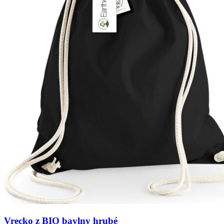
Vrecko z BIO bavlny hrubé