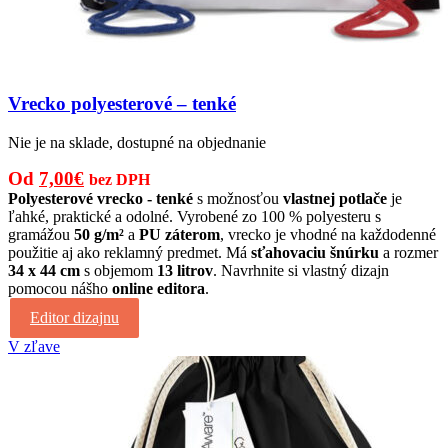
Vrecko polyesterové – tenké
Nie je na sklade, dostupné na objednanie
Pôvodná
Aktuálna
Od
7,00
€
bez DPH
cena
cena
Polyesterové vrecko - tenké
s možnosťou
vlastnej potlače
je
ľahké, praktické a odolné. Vyrobené zo 100 % polyesteru s
bola:
je:
gramážou
50 g/m²
a
PU záterom
, vrecko je vhodné na každodenné
8,00€.
7,00€.
použitie aj ako reklamný predmet. Má
sťahovaciu šnúrku
a rozmer
34 x 44 cm
s objemom
13 litrov
. Navrhnite si vlastný dizajn
pomocou nášho
online editora
.
Editor dizajnu
V zľave