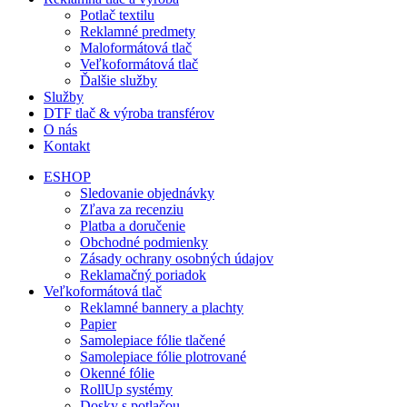
Potlač textilu
Reklamné predmety
Maloformátová tlač
Veľkoformátová tlač
Ďalšie služby
Služby
DTF tlač & výroba transférov
O nás
Kontakt
ESHOP
Sledovanie objednávky
Zľava za recenziu
Platba a doručenie
Obchodné podmienky
Zásady ochrany osobných údajov
Reklamačný poriadok
Veľkoformátová tlač
Reklamné bannery a plachty
Papier
Samolepiace fólie tlačené
Samolepiace fólie plotrované
Okenné fólie
RollUp systémy
Dosky s potlačou