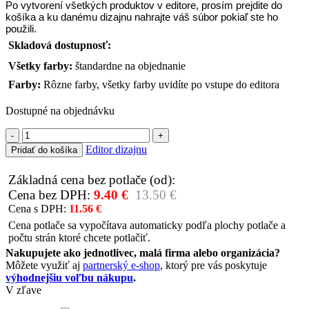
Po vytvorení všetkých produktov v editore, prosím prejdite do
košíka a ku danému dizajnu nahrajte váš súbor pokiaľ ste ho
použili.
Skladová dostupnosť:
Všetky farby:
štandardne na objednanie
Farby:
Rôzne farby, všetky farby uvidíte po vstupe do editora
Dostupné na objednávku
množstvo
Dámske
Editor dizajnu
Pridať do košíka
športové
tričko
Základná cena bez potlače (od):
funkčné
Cena bez DPH:
9.40
€
13.50
€
Cena s DPH:
11.56
€
Cena potlače sa vypočítava automaticky podľa plochy potlače a
počtu strán ktoré chcete potlačiť.
Nakupujete ako jednotlivec, malá firma alebo organizácia?
Môžete využiť aj
partnerský e-shop
, ktorý pre vás poskytuje
výhodnejšiu voľbu nákupu
.
V zľave