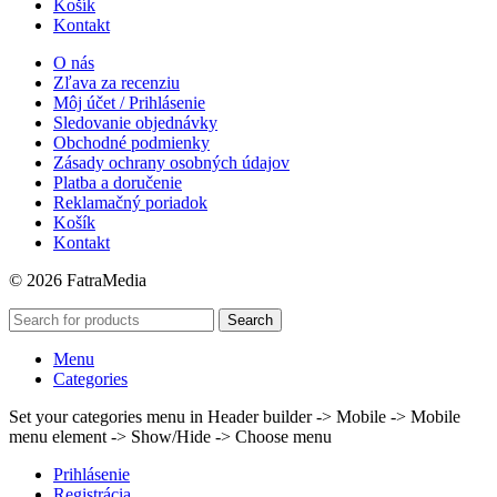
Košík
Kontakt
O nás
Zľava za recenziu
Môj účet / Prihlásenie
Sledovanie objednávky
Obchodné podmienky
Zásady ochrany osobných údajov
Platba a doručenie
Reklamačný poriadok
Košík
Kontakt
© 2026 FatraMedia
Search
Menu
Categories
Set your categories menu in Header builder -> Mobile -> Mobile
menu element -> Show/Hide -> Choose menu
Prihlásenie
Registrácia