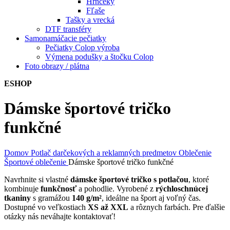
Hrnčeky
Fľaše
Tašky a vrecká
DTF transféry
Samonamáčacie pečiatky
Pečiatky Colop výroba
Výmena podušky a štočku Colop
Foto obrazy / plátna
ESHOP
Dámske športové tričko
funkčné
Domov
Potlač darčekových a reklamných predmetov
Oblečenie
Športové oblečenie
Dámske športové tričko funkčné
Navrhnite si vlastné
dámske športové tričko s potlačou
, ktoré
kombinuje
funkčnosť
a pohodlie. Vyrobené z
rýchloschnúcej
tkaniny
s gramážou
140 g/m²
, ideálne na šport aj voľný čas.
Dostupné vo veľkostiach
XS až XXL
a rôznych farbách. Pre ďalšie
otázky nás neváhajte kontaktovať!