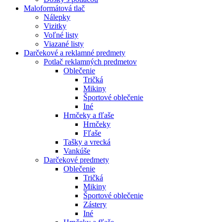
Maloformátová tlač
Nálepky
Vizitky
Voľné listy
Viazané listy
Darčekové a reklamné predmety
Potlač reklamných predmetov
Oblečenie
Tričká
Mikiny
Športové oblečenie
Iné
Hrnčeky a fľaše
Hrnčeky
Fľaše
Tašky a vrecká
Vankúše
Darčekové predmety
Oblečenie
Tričká
Mikiny
Športové oblečenie
Zástery
Iné