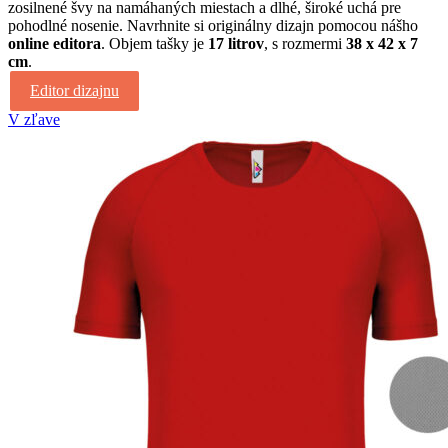
zosilnené švy na namáhaných miestach a dlhé, široké uchá pre
pohodlné nosenie. Navrhnite si originálny dizajn pomocou nášho
online editora
. Objem tašky je
17 litrov
, s rozmermi
38 x 42 x 7
cm
.
Editor dizajnu
V zľave