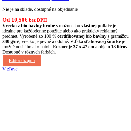
Nie je na sklade, dostupné na objednanie
Pôvodná
Aktuálna
Od
10,50
€
bez DPH
cena
cena
Vrecko z bio bavlny hrubé
s možnosťou
vlastnej potlače
je
ideálne pre každodenné použitie alebo ako praktický reklamný
bola:
je:
predmet. Vyrobené zo 100 %
certifikovanej bio bavlny
s gramážou
15,00€.
10,50€.
340 g/m²
, vrecko je pevné a odolné. Vďaka
sťahovacej šnúrke
je
možné nosiť ho ako batoh. Rozmer je
37 x 47 cm
a objem
13 litrov
.
Dostupné v rôznych farbách.
Editor dizajnu
V zľave