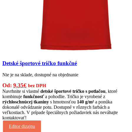
Detské športové tričko funkčné
Nie je na sklade, dostupné na objednanie
Pôvodná
Aktuálna
Od:
9,35
€
bez DPH
cena
cena
Navrhnite si vlastné
detské športové tričko s potlačou
, ktoré
kombinuje
funkčnosť
a pohodlie. Tričko je vyrobené z
bola:
je:
rýchloschnúcej tkaniny
s hmotnosťou
140 g/m²
a ponúka
13,00€.
9,35€.
dokonalé odvádzanie potu. Dostupné v rôznych farbách a
veľkostiach. V prípade špeciálnych požiadaviek nás neváhajte
kontaktovať!
Editor dizajnu