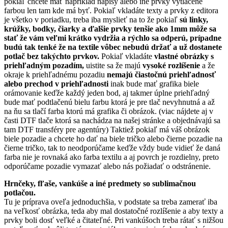
pokiaľ chcete mať napríklad nápisy alebo iné prvky vytlačené
farbou len tam kde má byť. Pokiaľ vkladáte texty a prvky z editora
je všetko v poriadku, treba iba myslieť na to že pokiaľ
sú linky,
krúžky, bodky, čiarky a ďalšie prvky tenšie ako 1mm môže sa
stať že vám veľmi krátko vydržia a rýchlo sa odperú, prípadne
budú tak tenké že na textile vôbec nebudú držať a už dostanete
potlač bez takýchto prvkov.
Pokiaľ vkladáte
vlastné obrázky s
priehľadným pozadím,
uistite sa že majú
vysoké rozlíšenie
a že
okraje k priehľadnému pozadiu
nemajú čiastočnú priehľadnosť
alebo prechod v priehľadnosti
inak bude mať grafika biele
orámovanie keďže každý jeden bod, aj takmer úplne priehľadný
bude mať podtlačenú bielu farbu ktorá je pre tlač nevyhnutná a až
na ňu sa tlačí farba ktorú má grafika či obrázok. (viac nájdete aj v
časti DTF tlače ktorá sa nachádza na našej stránke a objednávajú sa
tam DTF transféry pre agentúry) Taktiež pokiaľ má váš obrázok
biele pozadie a chcete ho dať na biele tričko alebo čierne pozadie na
čierne tričko, tak to neodporúčame keďže vždy bude vidieť že daná
farba nie je rovnaká ako farba textilu a aj povrch je rozdielny, preto
odporúčame pozadie vymazať alebo nás požiadať o odstránenie.
Hrnčeky, fľaše, vankúše a iné predmety so sublimačnou
potlačou.
Tu je príprava oveľa jednoduchšia, v podstate sa treba zamerať iba
na veľkosť obrázka, teda aby mal dostatočné rozlíšenie a aby texty a
prvky boli dosť veľké a čitateľné. Pri vankúšoch treba rátať s nižšou