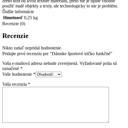
zreteľnosťou kvôli textúre materiálu, preto nie je úplne vhodné
použiť malé objekty a texty, ale technologicky to nie je problém.
Ďalšie informácie
Hmotnosť
0,25 kg
Recenzie (0)
Recenzie
Nikto zatiaľ nepridal hodnotenie.
Pridajte prvú recenziu pre “Dámske športové tričko funkčné”
Vaša e-mailová adresa nebude zverejnená.
Vyžadované polia sú
označené
*
Vaše hodnotenie
*
Vaša recenzia
*