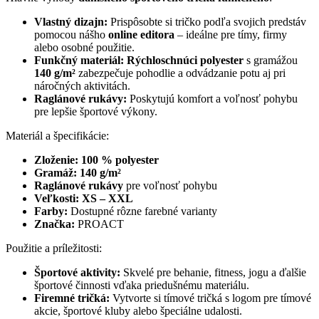
Vlastný dizajn:
Prispôsobte si tričko podľa svojich predstáv
pomocou nášho
online editora
– ideálne pre tímy, firmy
alebo osobné použitie.
Funkčný materiál:
Rýchloschnúci polyester
s gramážou
140 g/m²
zabezpečuje pohodlie a odvádzanie potu aj pri
náročných aktivitách.
Raglánové rukávy:
Poskytujú komfort a voľnosť pohybu
pre lepšie športové výkony.
Materiál a špecifikácie:
Zloženie:
100 % polyester
Gramáž:
140 g/m²
Raglánové rukávy
pre voľnosť pohybu
Veľkosti:
XS – XXL
Farby:
Dostupné rôzne farebné varianty
Značka:
PROACT
Použitie a príležitosti:
Športové aktivity:
Skvelé pre behanie, fitness, jogu a ďalšie
športové činnosti vďaka priedušnému materiálu.
Firemné tričká:
Vytvorte si tímové tričká s logom pre tímové
akcie, športové kluby alebo špeciálne udalosti.