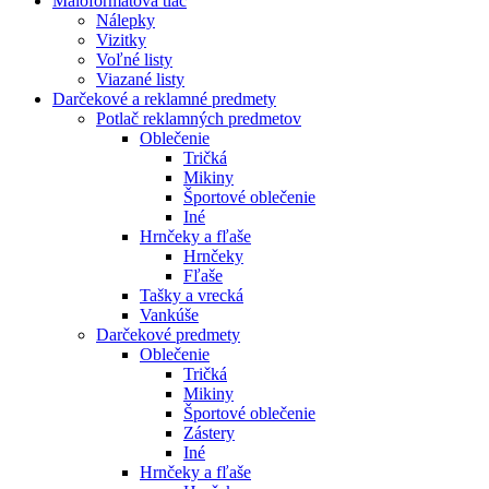
Maloformátová tlač
Nálepky
Vizitky
Voľné listy
Viazané listy
Darčekové a reklamné predmety
Potlač reklamných predmetov
Oblečenie
Tričká
Mikiny
Športové oblečenie
Iné
Hrnčeky a fľaše
Hrnčeky
Fľaše
Tašky a vrecká
Vankúše
Darčekové predmety
Oblečenie
Tričká
Mikiny
Športové oblečenie
Zástery
Iné
Hrnčeky a fľaše