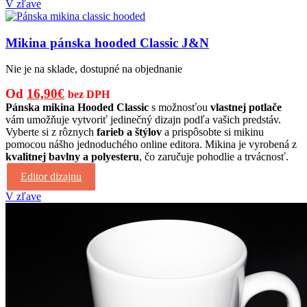
V zľave
Mikina pánska hooded Classic J&N
Nie je na sklade, dostupné na objednanie
Pôvodná
Aktuálna
Od
16,90
€
bez DPH
cena
cena
Pánska mikina Hooded Classic
s možnosťou
vlastnej potlače
vám umožňuje vytvoriť jedinečný dizajn podľa vašich predstáv.
bola:
je:
Vyberte si z rôznych
farieb a štýlov
a prispôsobte si mikinu
25,00€.
16,90€.
pomocou nášho jednoduchého online editora. Mikina je vyrobená z
kvalitnej bavlny a polyesteru
, čo zaručuje pohodlie a trvácnosť.
Editor dizajnu
V zľave