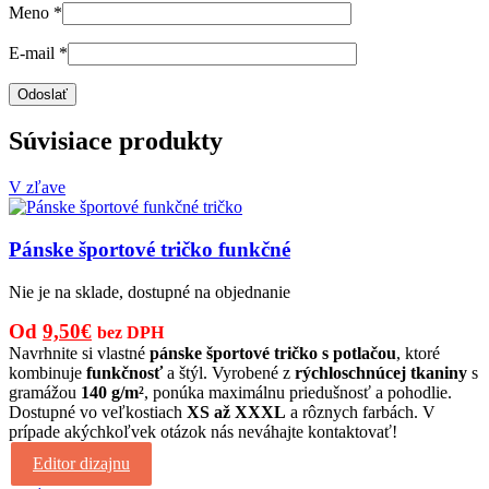
Meno
*
E-mail
*
Súvisiace produkty
V zľave
Pánske športové tričko funkčné
Nie je na sklade, dostupné na objednanie
Pôvodná
Aktuálna
Od
9,50
€
bez DPH
cena
cena
Navrhnite si vlastné
pánske športové tričko s potlačou
, ktoré
kombinuje
funkčnosť
a štýl. Vyrobené z
rýchloschnúcej tkaniny
s
bola:
je:
gramážou
140 g/m²
, ponúka maximálnu priedušnosť a pohodlie.
14,00€.
9,50€.
Dostupné vo veľkostiach
XS až XXXL
a rôznych farbách. V
prípade akýchkoľvek otázok nás neváhajte kontaktovať!
Editor dizajnu