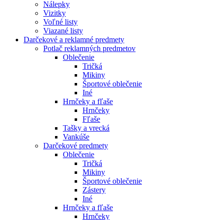
Nálepky
Vizitky
Voľné listy
Viazané listy
Darčekové a reklamné predmety
Potlač reklamných predmetov
Oblečenie
Tričká
Mikiny
Športové oblečenie
Iné
Hrnčeky a fľaše
Hrnčeky
Fľaše
Tašky a vrecká
Vankúše
Darčekové predmety
Oblečenie
Tričká
Mikiny
Športové oblečenie
Zástery
Iné
Hrnčeky a fľaše
Hrnčeky