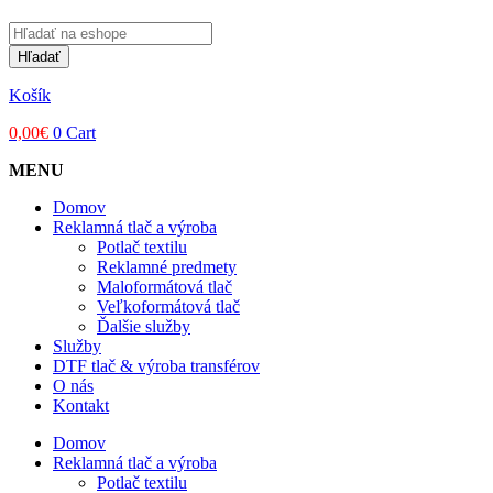
Products
search
Hľadať
Košík
0,00
€
0
Cart
MENU
Domov
Reklamná tlač a výroba
Potlač textilu
Reklamné predmety
Maloformátová tlač
Veľkoformátová tlač
Ďalšie služby
Služby
DTF tlač & výroba transférov
O nás
Kontakt
Domov
Reklamná tlač a výroba
Potlač textilu