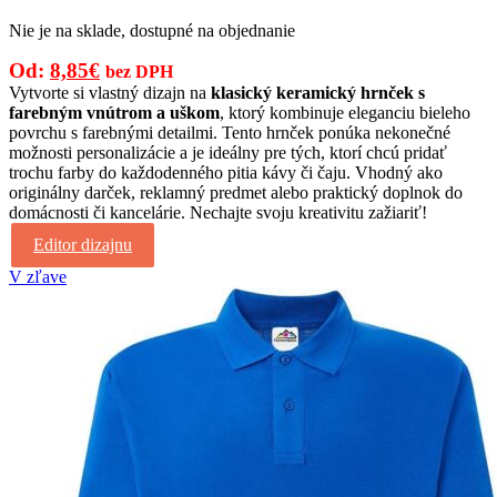
Nie je na sklade, dostupné na objednanie
Pôvodná
Aktuálna
Od:
8,85
€
bez DPH
cena
cena
Vytvorte si vlastný dizajn na
klasický keramický hrnček s
farebným vnútrom a uškom
, ktorý kombinuje eleganciu bieleho
bola:
je:
povrchu s farebnými detailmi. Tento hrnček ponúka nekonečné
12,00€.
8,85€.
možnosti personalizácie a je ideálny pre tých, ktorí chcú pridať
trochu farby do každodenného pitia kávy či čaju. Vhodný ako
originálny darček, reklamný predmet alebo praktický doplnok do
domácnosti či kancelárie. Nechajte svoju kreativitu zažiariť!
Editor dizajnu
V zľave