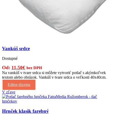
Vankúš srdce
Dostupné
Pôvodná
Aktuálna
Od:
11,50
€
bez DPH
cena
cena
Na vankúš v tvare srdca si môžete vytvoriť potlač s akýmkoľvek
textom alebo obrázok. Vankúš v tvare srdca o veľkosti 40x40cm.
bola:
je:
16,00€.
11,50€.
Editor dizajnu
V zľave
Hrnček klasik farebný