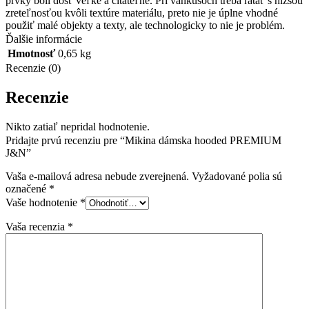
prvky boli dosť veľké a čitateľné. Pri vankúšoch treba rátať s nižšou
zreteľnosťou kvôli textúre materiálu, preto nie je úplne vhodné
použiť malé objekty a texty, ale technologicky to nie je problém.
Ďalšie informácie
Hmotnosť
0,65 kg
Recenzie (0)
Recenzie
Nikto zatiaľ nepridal hodnotenie.
Pridajte prvú recenziu pre “Mikina dámska hooded PREMIUM
J&N”
Vaša e-mailová adresa nebude zverejnená.
Vyžadované polia sú
označené
*
Vaše hodnotenie
*
Vaša recenzia
*