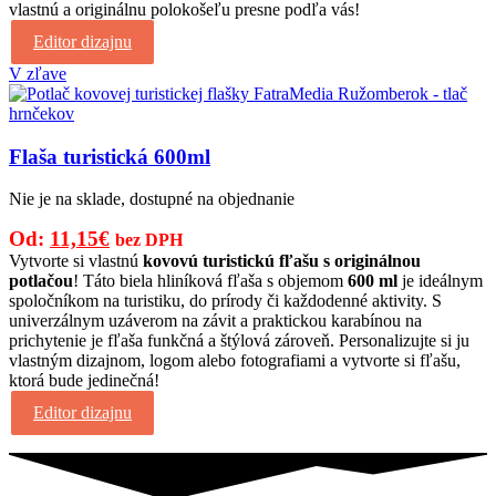
vlastnú a originálnu polokošeľu presne podľa vás!
bola:
je:
14,50€.
9,50€.
Editor dizajnu
V zľave
Flaša turistická 600ml
Nie je na sklade, dostupné na objednanie
Pôvodná
Aktuálna
Od:
11,15
€
bez DPH
cena
cena
Vytvorte si vlastnú
kovovú turistickú fľašu s originálnou
potlačou
! Táto biela hliníková fľaša s objemom
600 ml
je ideálnym
bola:
je:
spoločníkom na turistiku, do prírody či každodenné aktivity. S
14,50€.
11,15€.
univerzálnym uzáverom na závit a praktickou karabínou na
prichytenie je fľaša funkčná a štýlová zároveň. Personalizujte si ju
vlastným dizajnom, logom alebo fotografiami a vytvorte si fľašu,
ktorá bude jedinečná!
Editor dizajnu