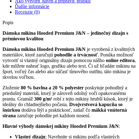
Ako vytvoriť návrh a pripraviť grafiku
Ďalšie informácie
Recenzie (0)
Popis
Dámska mikina Hooded Premium J&N – jedinečný dizajn s
prémiovou kvalitou
Dámska mikina Hooded Premium J&N
je vyrobená z kvalitných
materiálov, ktoré zaručujú
pohodlie a trvácnosť
. Ponúka možnosť
vytvoriť si vlastný originálny dizajn pomocou nášho
online editora
,
kde môžete nahrať logo, grafiku alebo text. Či už hľadáte mikinu na
šport, voľný čas alebo ako súčasť tímového outfitu, táto mikina je
skvelou voľbou.
Zloženie
80 % bavlna a 20 % polyester
poskytuje pohodlný a
priedušný materiál, ktorý je zároveň odolný voči opakovanému
praniu. Gramáž
300 g/m²
robí z tejto mikiny hrubší kúsok, ktorý je
ideálny do chladnejšieho počasia.
Dvojvrstvová kapucňa so
šnúrkou
dodáva štýl a praktickosť, zatiaľ čo
mäkká vnútorná
strana
zaručuje pohodlie pri každom nosení.
Hlavné výhody dámskej mikiny Hooded Premium J&N
:
Vlastný dizajn
: Navrhnite si mikinu podľa vlastných