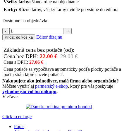
Všetky farby:
štandardne na objednanie
Farby:
Rôzne farby, všetky farby uvidíte po vstupe do editora
Dostupné na objednávku
množstvo
Mikina
Editor dizajnu
Pridať do košíka
dámska
hooded
Základná cena bez potlače (od):
PREMIUM
Cena bez DPH:
22.00
€
29.00
€
J&N
Cena s DPH:
27.06
€
Cena potlače sa vypočítava automaticky podľa plochy potlače a
počtu strán ktoré chcete potlačiť.
Nakupujete ako jednotlivec, malá firma alebo organizácia?
Môžete využiť aj
partnerský e-shop
, ktorý pre vás poskytuje
výhodnejšiu voľbu nákupu
.
V zľave
Click to enlarge
Popis