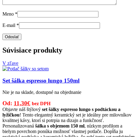
Meno
*
E-mail
*
Súvisiace produkty
V zľave
Set šálka espresso lungo 150ml
Nie je na sklade, dostupné na objednanie
Pôvodná
Aktuálna
Od:
11,30
€
bez DPH
cena
cena
Objavte náš štýlový
set šálky espresso lungo s podtáckou a
lyžičkou
! Tento elegantný keramický set je ideálny pre milovníkov
bola:
je:
kvalitnej kávy, ktorí si potrpia na dizajn a funkčnosť.
16,00€.
11,30€.
Personalizovaná
šálka s objemom 150 ml
, nízkym profilom a
bielym povrchom ponúka možnosť vlastnej potlače. Dopĺňa ju
praktická podtácka a keramická lyžička, čo robí tento set perfektným