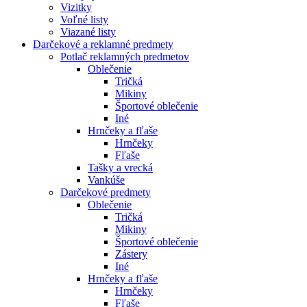
Vizitky
Voľné listy
Viazané listy
Darčekové a reklamné predmety
Potlač reklamných predmetov
Oblečenie
Tričká
Mikiny
Športové oblečenie
Iné
Hrnčeky a fľaše
Hrnčeky
Fľaše
Tašky a vrecká
Vankúše
Darčekové predmety
Oblečenie
Tričká
Mikiny
Športové oblečenie
Zástery
Iné
Hrnčeky a fľaše
Hrnčeky
Fľaše