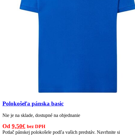
Polokošeľa pánska basic
Nie je na sklade, dostupné na objednanie
Pôvodná
Aktuálna
Od
9,50
€
bez DPH
cena
cena
Potlač pánskej polokošele podľa vašich predstáv. Navrhnite si