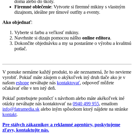
doma alebo do školy.
Firemné oblečenie
: Vytvorte si firemné mikiny s vlastným
dizajnom, ideálne pre tímové outfity a eventy.
Ako objednať
:
Vyberte si farbu a veľkosť mikiny.
Navrhnite si dizajn pomocou nášho
online editora
.
Dokončite objednávku a my sa postaráme o výrobu a kvalitnú
potlač.
V ponuke nemáme každý produkt, to ale neznamená, že ho nevieme
vyrobiť. Pokiaľ máte záujem o akýkoľvek iný druh tlače ako je v
našom
eshope
neváhajte nás
kontaktovať
, odpoveď môžete
očakávať ešte v ten istý deň.
Pokiaľ potrebujete pomôcť s návrhom alebo máte akékoľvek iné
otázky neváhajte nás kontaktovať na
0940 499 955
, emailom
info@fatramedia.sk
alebo iným spôsobom ktorý nájdete na stránke
kontakt
.
Pre stálych zákazníkov a reklamné agentúry, poskytujeme
zľavy, kontaktujte nás.