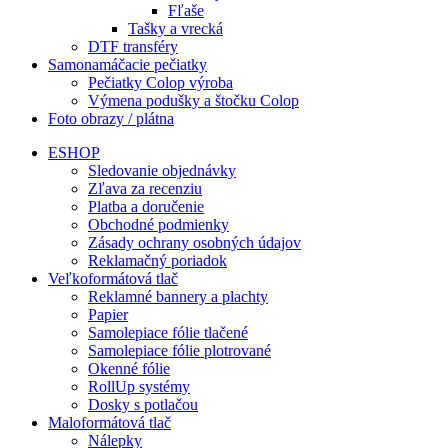
Fľaše
Tašky a vrecká
DTF transféry
Samonamáčacie pečiatky
Pečiatky Colop výroba
Výmena podušky a štočku Colop
Foto obrazy / plátna
ESHOP
Sledovanie objednávky
Zľava za recenziu
Platba a doručenie
Obchodné podmienky
Zásady ochrany osobných údajov
Reklamačný poriadok
Veľkoformátová tlač
Reklamné bannery a plachty
Papier
Samolepiace fólie tlačené
Samolepiace fólie plotrované
Okenné fólie
RollUp systémy
Dosky s potlačou
Maloformátová tlač
Nálepky