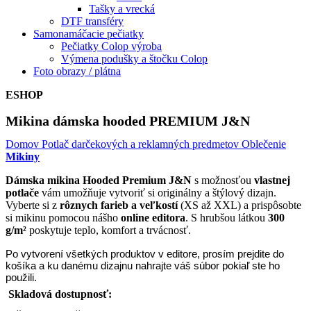
Tašky a vrecká
DTF transféry
Samonamáčacie pečiatky
Pečiatky Colop výroba
Výmena podušky a štočku Colop
Foto obrazy / plátna
ESHOP
Mikina dámska hooded PREMIUM J&N
Domov
Potlač darčekových a reklamných predmetov
Oblečenie
Mikiny
Dámska mikina Hooded Premium J&N
s možnosťou
vlastnej
potlače
vám umožňuje vytvoriť si originálny a štýlový dizajn.
Vyberte si z
rôznych farieb a veľkostí
(XS až XXL) a prispôsobte
si mikinu pomocou nášho
online editora
. S hrubšou látkou
300
g/m²
poskytuje teplo, komfort a trvácnosť.
Po vytvorení všetkých produktov v editore, prosím prejdite do
košíka a ku danému dizajnu nahrajte váš súbor pokiaľ ste ho
použili.
Skladová dostupnosť: