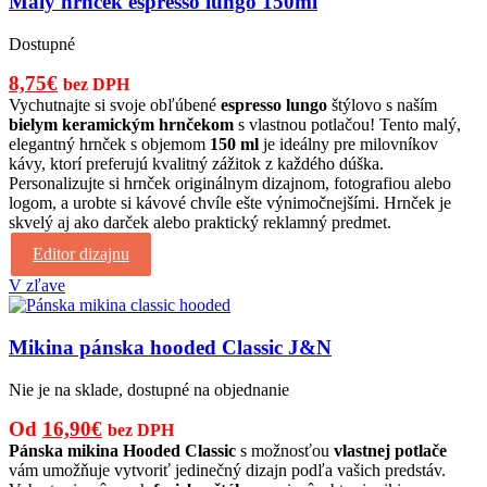
Malý hrnček espresso lungo 150ml
Dostupné
Pôvodná
Aktuálna
8,75
€
bez DPH
cena
cena
Vychutnajte si svoje obľúbené
espresso lungo
štýlovo s naším
bielym keramickým hrnčekom
s vlastnou potlačou! Tento malý,
bola:
je:
elegantný hrnček s objemom
150 ml
je ideálny pre milovníkov
12,00€.
8,75€.
kávy, ktorí preferujú kvalitný zážitok z každého dúška.
Personalizujte si hrnček originálnym dizajnom, fotografiou alebo
logom, a urobte si kávové chvíle ešte výnimočnejšími. Hrnček je
skvelý aj ako darček alebo praktický reklamný predmet.
Editor dizajnu
V zľave
Mikina pánska hooded Classic J&N
Nie je na sklade, dostupné na objednanie
Pôvodná
Aktuálna
Od
16,90
€
bez DPH
cena
cena
Pánska mikina Hooded Classic
s možnosťou
vlastnej potlače
vám umožňuje vytvoriť jedinečný dizajn podľa vašich predstáv.
bola:
je: