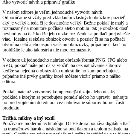
Ako vytvoriť návrh a pripraviť grafiku
V našom editore je veľmi jednoduché vytvoriť návrh.
Odporúčame si vždy pred vkladaním vlastných obrázkov pozrieť
aký je veľký a teda či je dostatočne veľký. Bežne pokiaľ je malý a
rozmazaný na monitore počítača alebo mobilu tak je obrázok dosť
nevhodný na tlač keďže jeho nízke rozlíšenie sa po tlači prejaví ešte
viac. Ideálne si skúste obrázok otvoriť a pozrieť či sa na počítači
otvorí na celú alebo aspoň väčšinu obrazovky, prípadne či keď ho
problížite je ako tak ostrí a nie moc rozmazaný.
V editore už jednoducho nahráte obrázok(formát PNG, JPG alebo
SVG, pokiaľ máte pdf dá sa vložiť iba cez nahrávanie súborov
keďže sa nejedná o obrázok) a umiestnite ho kam potrebujete,
prípadne iné prvky grafiky ktoré môžete vložiť priamo z nášho
editora.
Pokiaľ máte už vytvorený komplexnejší dizajn alebo nejaký
podklad s ktorým sa potrebujete poradiť alebo ho upraviť, nahrajte
ho pred vojdením do editora cez nahrávanie súborov hornej časti
produktu.
Tričká, mikiny a iný textil.
Používame modernú technológiu DTF kde sa používa digitálna tlač
na transférový hárok a následne sa pod tlakom a teplom zalisuje na