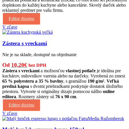
doplnkom do každej kuchyne alebo kancelárie. Skvelý darček alebo
reklamný predmet pre vašu firmu.
Editor dizajnu
V zľave
Zástera s vreckami
Nie je na sklade, dostupné na objednanie
Pôvodná
Aktuálna
Od
10,20
€
bez DPH
cena
cena
Zástera s vreckami
a možnosťou
vlastnej potlače
je ideálna pre
kuchárov, milovníkov varenia alebo na darčeky. Vyrobená zo zmesi
bola:
je:
65 % polyesteru a 35 % bavlny
, s gramážou
190 g/m²
.
Veľká
15,00€.
10,20€.
predná kapsa
s dvomi priehradkami poskytuje dostatok úložného
priestoru. Vytvorte si originálny dizajn pomocou nášho
online
editora
. Rozmery zástery sú
76 x 90 cm
.
Editor dizajnu
V zľave