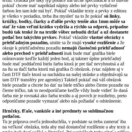
textil. Grafika pre taký typ potlače má určite špecifikácie a to hlavne
pokiaľ chcete mať napríklad nápisy alebo iné prvky vytlačené
farbou len tam kde má byť. Pokiaľ vkladáte texty a prvky z editora
je všetko v poriadku, treba iba myslieť na to že pokiaľ
sú linky,
krúžky, bodky, čiarky a ďalšie prvky tenšie ako 1mm môže sa
stať že vám veľmi krátko vydržia a rýchlo sa odperú, prípadne
budú tak tenké že na textile vôbec nebudú držať a už dostanete
potlač bez takýchto prvkov.
Pokiaľ vkladáte
vlastné obrázky s
priehľadným pozadím,
uistite sa že majú
vysoké rozlíšenie
a že
okraje k priehľadnému pozadiu
nemajú čiastočnú priehľadnosť
alebo prechod v priehľadnosti
inak bude mať grafika biele
orámovanie keďže každý jeden bod, aj takmer úplne priehľadný
bude mať podtlačenú bielu farbu ktorá je pre tlač nevyhnutná a až
na ňu sa tlačí farba ktorú má grafika či obrázok. (viac nájdete aj v
časti DTF tlače ktorá sa nachádza na našej stránke a objednávajú sa
tam DTF transféry pre agentúry) Taktiež pokiaľ má váš obrázok
biele pozadie a chcete ho dať na biele tričko alebo čierne pozadie na
čierne tričko, tak to neodporúčame keďže vždy bude vidieť že daná
farba nie je rovnaká ako farba textilu a aj povrch je rozdielny, preto
odporúčame pozadie vymazať alebo nás požiadať o odstránenie.
Hrnčeky, fľaše, vankúše a iné predmety so sublimačnou
potlačou.
Tu je príprava oveľa jednoduchšia, v podstate sa treba zamerať iba
na veľkosť obrázka, teda aby mal dostatočné rozlíšenie a aby texty a