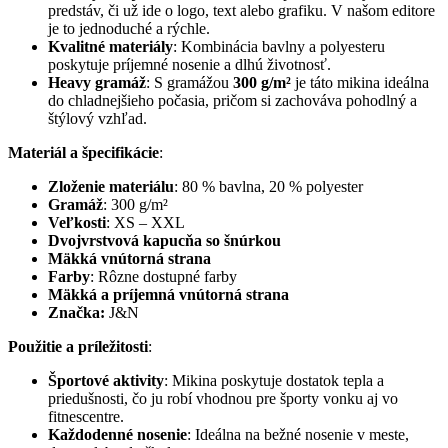
predstáv, či už ide o logo, text alebo grafiku. V našom editore
je to jednoduché a rýchle.
Kvalitné materiály
: Kombinácia bavlny a polyesteru
poskytuje príjemné nosenie a dlhú životnosť.
Heavy gramáž
: S gramážou
300 g/m²
je táto mikina ideálna
do chladnejšieho počasia, pričom si zachováva pohodlný a
štýlový vzhľad.
Materiál a špecifikácie
:
Zloženie materiálu
: 80 % bavlna, 20 % polyester
Gramáž
: 300 g/m²
Veľkosti
: XS – XXL
Dvojvrstvová kapucňa so šnúrkou
Mäkká vnútorná strana
Farby
: Rôzne dostupné farby
Mäkká a príjemná vnútorná strana
Značka:
J&N
Použitie a príležitosti
:
Športové aktivity
: Mikina poskytuje dostatok tepla a
priedušnosti, čo ju robí vhodnou pre športy vonku aj vo
fitnescentre.
Každodenné nosenie
: Ideálna na bežné nosenie v meste,