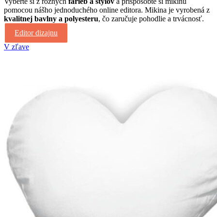
Vyberte si z rôznych
farieb a štýlov
a prispôsobte si mikinu
25,00€.
16,90€.
pomocou nášho jednoduchého online editora. Mikina je vyrobená z
kvalitnej bavlny a polyesteru
, čo zaručuje pohodlie a trvácnosť.
Editor dizajnu
V zľave