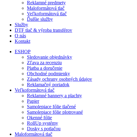
Reklamné predmety
Maloformátová tlač
Veľkoformátová tlač
Ďalšie služby
Služby
DTF tlač & výroba transférov
O nás
Kontakt
ESHOP
Sledovanie objednávky
Zľava za recenziu
Platba a doručenie
Obchodné podmienky
Zásady ochrany osobných údajov
Reklamačný poriadok
Veľkoformátová tlač
Reklamné bannery a plachty
Papier
Samolepiace fólie tlačené
Samolepiace fólie plotrované
Okenné fólie
RollUp systémy
Dosky s potlačou
Maloformátová tlač