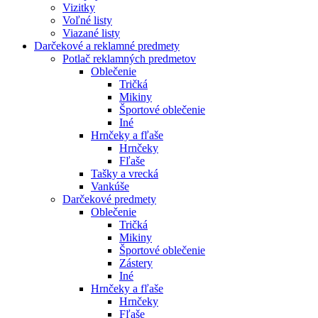
Vizitky
Voľné listy
Viazané listy
Darčekové a reklamné predmety
Potlač reklamných predmetov
Oblečenie
Tričká
Mikiny
Športové oblečenie
Iné
Hrnčeky a fľaše
Hrnčeky
Fľaše
Tašky a vrecká
Vankúše
Darčekové predmety
Oblečenie
Tričká
Mikiny
Športové oblečenie
Zástery
Iné
Hrnčeky a fľaše
Hrnčeky
Fľaše