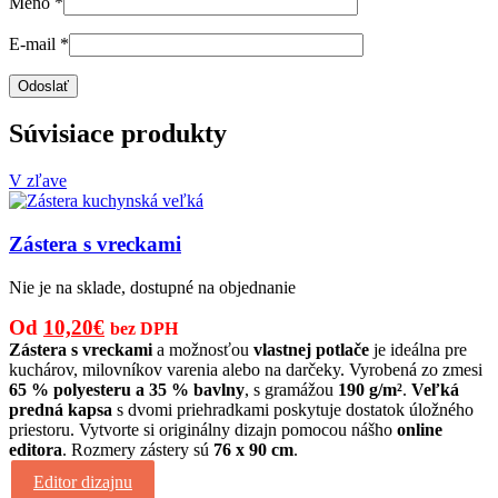
Meno
*
E-mail
*
Súvisiace produkty
V zľave
Zástera s vreckami
Nie je na sklade, dostupné na objednanie
Pôvodná
Aktuálna
Od
10,20
€
bez DPH
cena
cena
Zástera s vreckami
a možnosťou
vlastnej potlače
je ideálna pre
kuchárov, milovníkov varenia alebo na darčeky. Vyrobená zo zmesi
bola:
je:
65 % polyesteru a 35 % bavlny
, s gramážou
190 g/m²
.
Veľká
15,00€.
10,20€.
predná kapsa
s dvomi priehradkami poskytuje dostatok úložného
priestoru. Vytvorte si originálny dizajn pomocou nášho
online
editora
. Rozmery zástery sú
76 x 90 cm
.
Editor dizajnu