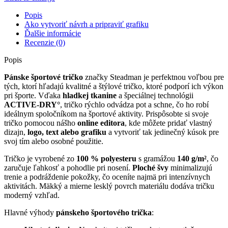
Popis
Ako vytvoriť návrh a pripraviť grafiku
Ďalšie informácie
Recenzie (0)
Popis
Pánske športové tričko
značky Steadman je perfektnou voľbou pre
tých, ktorí hľadajú kvalitné a štýlové tričko, ktoré podporí ich výkon
pri športe. Vďaka
hladkej tkanine
a špeciálnej technológii
ACTIVE-DRY°
, tričko rýchlo odvádza pot a schne, čo ho robí
ideálnym spoločníkom na športové aktivity. Prispôsobte si svoje
tričko pomocou nášho
online editora
, kde môžete pridať vlastný
dizajn,
logo, text alebo grafiku
a vytvoriť tak jedinečný kúsok pre
svoj tím alebo osobné použitie.
Tričko je vyrobené zo
100 % polyesteru
s gramážou
140 g/m²
, čo
zaručuje ľahkosť a pohodlie pri nosení.
Ploché švy
minimalizujú
trenie a podráždenie pokožky, čo oceníte najmä pri intenzívnych
aktivitách. Mäkký a mierne lesklý povrch materiálu dodáva tričku
moderný vzhľad.
Hlavné výhody
pánskeho športového trička
: