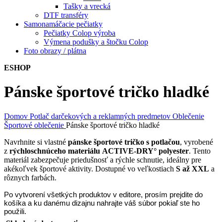
Tašky a vrecká
DTF transféry
Samonamáčacie pečiatky
Pečiatky Colop výroba
Výmena podušky a štočku Colop
Foto obrazy / plátna
ESHOP
Pánske športové tričko hladké
Domov
Potlač darčekových a reklamných predmetov
Oblečenie
Športové oblečenie
Pánske športové tričko hladké
Navrhnite si vlastné
pánske športové tričko s potlačou
, vyrobené
z
rýchloschnúceho materiálu
ACTIVE-DRY° polyester
. Tento
materiál zabezpečuje priedušnosť a rýchle schnutie, ideálny pre
akékoľvek športové aktivity. Dostupné vo veľkostiach
S až XXL
a
rôznych farbách.
Po vytvorení všetkých produktov v editore, prosím prejdite do
košíka a ku danému dizajnu nahrajte váš súbor pokiaľ ste ho
použili.