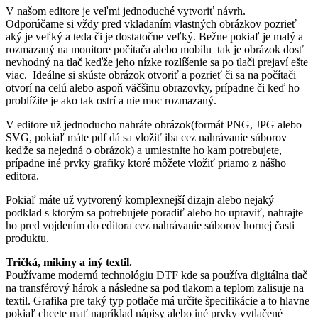
V našom editore je veľmi jednoduché vytvoriť návrh.
Odporúčame si vždy pred vkladaním vlastných obrázkov pozrieť
aký je veľký a teda či je dostatočne veľký. Bežne pokiaľ je malý a
rozmazaný na monitore počítača alebo mobilu tak je obrázok dosť
nevhodný na tlač keďže jeho nízke rozlíšenie sa po tlači prejaví ešte
viac. Ideálne si skúste obrázok otvoriť a pozrieť či sa na počítači
otvorí na celú alebo aspoň väčšinu obrazovky, prípadne či keď ho
problížite je ako tak ostrí a nie moc rozmazaný.
V editore už jednoducho nahráte obrázok(formát PNG, JPG alebo
SVG, pokiaľ máte pdf dá sa vložiť iba cez nahrávanie súborov
keďže sa nejedná o obrázok) a umiestnite ho kam potrebujete,
prípadne iné prvky grafiky ktoré môžete vložiť priamo z nášho
editora.
Pokiaľ máte už vytvorený komplexnejší dizajn alebo nejaký
podklad s ktorým sa potrebujete poradiť alebo ho upraviť, nahrajte
ho pred vojdením do editora cez nahrávanie súborov hornej časti
produktu.
Tričká, mikiny a iný textil.
Používame modernú technológiu DTF kde sa používa digitálna tlač
na transférový hárok a následne sa pod tlakom a teplom zalisuje na
textil. Grafika pre taký typ potlače má určite špecifikácie a to hlavne
pokiaľ chcete mať napríklad nápisy alebo iné prvky vytlačené