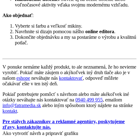
voľnočasové aktivity vďaka svojmu modernému vzhľadu.
Ako objednať
:
Vyberte si farbu a veľkosť mikiny.
Navrhnite si dizajn pomocou nášho
online editora
.
Dokončite objednávku a my sa postaráme o výrobu a kvalitnú
potlač.
V ponuke nemáme každý produkt, to ale neznamená, že ho nevieme
vyrobiť. Pokiaľ máte záujem o akýkoľvek iný druh tlače ako je v
našom
eshope
neváhajte nás
kontaktovať
, odpoveď môžete
očakávať ešte v ten istý deň.
Pokiaľ potrebujete pomôcť s návrhom alebo máte akékoľvek iné
otázky neváhajte nás kontaktovať na
0940 499 955
, emailom
info@fatramedia.sk
alebo iným spôsobom ktorý nájdete na stránke
kontakt
.
Pre stálych zákazníkov a reklamné agentúry, poskytujeme
zľavy, kontaktujte nás.
Ako vytvoriť návrh a pripraviť grafiku