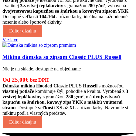
vlastnej potlače
je ideálnou voľbou pre aktívne deti. Vyrobená z
bola:
je:
kvalitnej
3-vrstvej teplákoviny
s gramážou
280 g/m²
, vybavená
25,00€.
21,00€.
dvojvrstvovou kapucňou so šnúrkou
a
kovovým zipsom YKK
.
Dostupné veľkosti
104-164
a rôzne farby, ideálna na každodenné
nosenie alebo športové aktivity.
Editor dizajnu
V zľave
Mikina dámska so zipsom Classic PLUS Russell
Nie je na sklade, dostupné na objednanie
Pôvodná
Aktuálna
Od
25,00
€
bez DPH
cena
cena
Dámska mikina Hooded Classic PLUS Russell
s možnosťou
vlastnej potlače
kombinuje štýl, pohodlie a kvalitu. Vyrobená z
3-
bola:
je:
vrstvej teplákoviny
s gramážou
280 g/m²
, má
dvojvrstvovú
32,00€.
25,00€.
kapucňu so šnúrkou
,
kovový zips YKK
a
mäkkú vnútornú
stranu
. Dostupné
veľkosti XS až XL
a rôzne farby. Navrhnite si
mikinu podľa vlastných predstáv.
Editor dizajnu