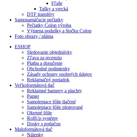
Fľaše
Tašky a vrecká
DTF transféry
Samonamáčacie pečiatky
Pečiatky Colop výroba
Výmena podušky a štočku Colop
Foto obrazy / plátna
ESHOP
Sledovanie objednávky
Zľava za recenziu
Platba a doručenie
Obchodné podmienky
Zásady ochrany osobných údajov
Reklamačný poriadok
Veľkoformátová tlač
Reklamné bannery a plachty
Papier
Samolepiace fólie tlačené
Samolepiace fólie plotrované
Okenné fólie
RollUp systémy
Dosky s potlačou
Maloformátová tlač
Nálepky