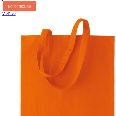
Editor dizajnu
V zľave