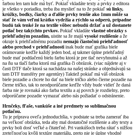
farbou len tam kde má byť. Pokiaľ vkladáte texty a prvky z editora
je všetko v poriadku, treba iba myslieť na to že pokiaľ
sú linky,
krúžky, bodky, čiarky a ďalšie prvky tenšie ako 1mm môže sa
stať že vám veľmi krátko vydržia a rýchlo sa odperú, prípadne
budú tak tenké že na textile vôbec nebudú držať a už dostanete
potlač bez takýchto prvkov.
Pokiaľ vkladáte
vlastné obrázky s
priehľadným pozadím,
uistite sa že majú
vysoké rozlíšenie
a že
okraje k priehľadnému pozadiu
nemajú čiastočnú priehľadnosť
alebo prechod v priehľadnosti
inak bude mať grafika biele
orámovanie keďže každý jeden bod, aj takmer úplne priehľadný
bude mať podtlačenú bielu farbu ktorá je pre tlač nevyhnutná a až
na ňu sa tlačí farba ktorú má grafika či obrázok. (viac nájdete aj v
časti DTF tlače ktorá sa nachádza na našej stránke a objednávajú sa
tam DTF transféry pre agentúry) Taktiež pokiaľ má váš obrázok
biele pozadie a chcete ho dať na biele tričko alebo čierne pozadie na
čierne tričko, tak to neodporúčame keďže vždy bude vidieť že daná
farba nie je rovnaká ako farba textilu a aj povrch je rozdielny, preto
odporúčame pozadie vymazať alebo nás požiadať o odstránenie.
Hrnčeky, fľaše, vankúše a iné predmety so sublimačnou
potlačou.
Tu je príprava oveľa jednoduchšia, v podstate sa treba zamerať iba
na veľkosť obrázka, teda aby mal dostatočné rozlíšenie a aby texty a
prvky boli dosť veľké a čitateľné. Pri vankúšoch treba rátať s nižšou
zreteľnosťou kvôli textúre materiálu, preto nie je úplne vhodné