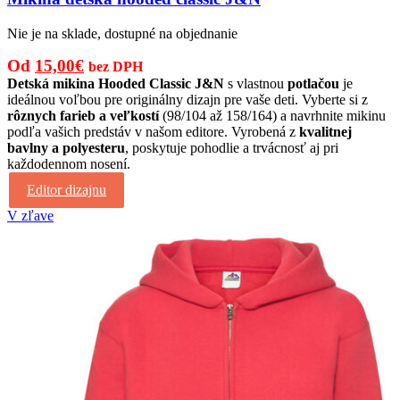
Nie je na sklade, dostupné na objednanie
Pôvodná
Aktuálna
Od
15,00
€
bez DPH
cena
cena
Detská mikina Hooded Classic J&N
s vlastnou
potlačou
je
ideálnou voľbou pre originálny dizajn pre vaše deti. Vyberte si z
bola:
je:
rôznych farieb a veľkostí
(98/104 až 158/164) a navrhnite mikinu
21,00€.
15,00€.
podľa vašich predstáv v našom editore. Vyrobená z
kvalitnej
bavlny a polyesteru
, poskytuje pohodlie a trvácnosť aj pri
každodennom nosení.
Editor dizajnu
V zľave