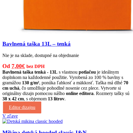
Bavlnená taška 13L – tenká
Nie je na sklade, dostupné na objednanie
Pôvodná
Aktuálna
Od
7,00
€
bez DPH
cena
cena
Bavlnená taška tenká - 13L
s vlastnou
potlačou
je ideálnym
doplnkom na každodenné použitie. Vyrobená zo 100 % bavlny s
bola:
je:
gramážou
130 g/m²
, ponúka ľahkosť a mäkkosť. Taška má dlhé
70
9,00€.
7,00€.
cm uchá
, čo umožňuje pohodlné nosenie cez plece. Vytvorte si
originálny dizajn pomocou nášho
online editora
. Rozmery tašky sú
38 x 42 cm
, s objemom
13 litrov
.
Editor dizajnu
V zľave
Mikina detská hooded classic J&N