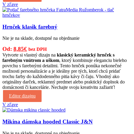
V zľave
Hrnček klasik farebný
Nie je na sklade, dostupné na objednanie
Pôvodná
Aktuálna
Od:
8,85
€
bez DPH
cena
cena
Vytvorte si vlastný dizajn na
klasický keramický hrnček s
farebným vnútrom a uškom
, ktorý kombinuje eleganciu bieleho
bola:
je:
povrchu s farebnými detailmi. Tento hrnček ponúka nekonečné
12,00€.
8,85€.
možnosti personalizácie a je ideálny pre tých, ktorí chcú pridať
trochu farby do každodenného pitia kávy či čaju. Vhodný ako
originálny darček, reklamný predmet alebo praktický doplnok do
domácnosti či kancelárie. Nechajte svoju kreativitu zažiariť!
Editor dizajnu
V zľave
Mikina dámska hooded Classic J&N
Nie je na sklade, dostupné na objednanie