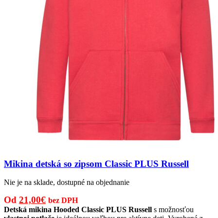
Mikina detská so zipsom Classic PLUS Russell
Nie je na sklade, dostupné na objednanie
Pôvodná
Aktuálna
Od
21,00
€
bez DPH
cena
cena
Detská mikina Hooded Classic PLUS Russell
s možnosťou