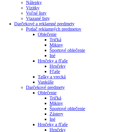
Nálepky
Vizitky
Voľné listy
Viazané listy
Darčekové a reklamné predmety
Potlač reklamných predmetov
Oblečenie
Tričká
Mikiny
Športové oblečenie
Iné
Hrnčeky a fľaše
Hrnčeky
Fľaše
Tašky a vrecká
Vankúše
Darčekové predmety
Oblečenie
Tričká
Mikiny
Športové oblečenie
Zástery
Iné
Hrnčeky a fľaše
Hrnčeky