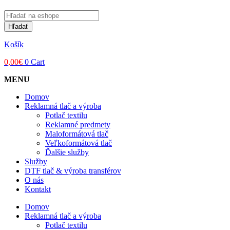
Products
search
Hľadať
Košík
0,00
€
0
Cart
MENU
Domov
Reklamná tlač a výroba
Potlač textilu
Reklamné predmety
Maloformátová tlač
Veľkoformátová tlač
Ďalšie služby
Služby
DTF tlač & výroba transférov
O nás
Kontakt
Domov
Reklamná tlač a výroba
Potlač textilu