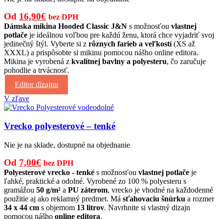
Pôvodná
Aktuálna
Od
16,90
€
bez DPH
cena
cena
Dámska mikina Hooded Classic J&N
s možnosťou
vlastnej
potlače
je ideálnou voľbou pre každú ženu, ktorá chce vyjadriť svoj
bola:
je:
jedinečný štýl. Vyberte si z
rôznych farieb a veľkostí
(XS až
25,00€.
16,90€.
XXXL) a prispôsobte si mikinu pomocou nášho online editora.
Mikina je vyrobená z
kvalitnej bavlny a polyesteru
, čo zaručuje
pohodlie a trvácnosť.
Editor dizajnu
V zľave
Vrecko polyesterové – tenké
Nie je na sklade, dostupné na objednanie
Pôvodná
Aktuálna
Od
7,00
€
bez DPH
cena
cena
Polyesterové vrecko - tenké
s možnosťou
vlastnej potlače
je
ľahké, praktické a odolné. Vyrobené zo 100 % polyesteru s
bola:
je:
gramážou
50 g/m²
a
PU záterom
, vrecko je vhodné na každodenné
8,00€.
7,00€.
použitie aj ako reklamný predmet. Má
sťahovaciu šnúrku
a rozmer
34 x 44 cm
s objemom
13 litrov
. Navrhnite si vlastný dizajn
pomocou nášho
online editora
.