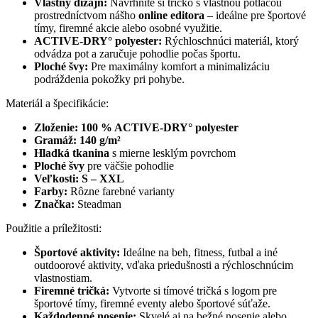
Vlastný dizajn:
Navrhnite si tričko s vlastnou potlačou
prostredníctvom nášho
online editora
– ideálne pre športové
tímy, firemné akcie alebo osobné využitie.
ACTIVE-DRY° polyester:
Rýchloschnúci materiál, ktorý
odvádza pot a zaručuje pohodlie počas športu.
Ploché švy:
Pre maximálny komfort a minimalizáciu
podráždenia pokožky pri pohybe.
Materiál a špecifikácie:
Zloženie:
100 % ACTIVE-DRY° polyester
Gramáž:
140 g/m²
Hladká tkanina
s mierne lesklým povrchom
Ploché švy
pre väčšie pohodlie
Veľkosti:
S – XXL
Farby:
Rôzne farebné varianty
Značka:
Steadman
Použitie a príležitosti:
Športové aktivity:
Ideálne na beh, fitness, futbal a iné
outdoorové aktivity, vďaka priedušnosti a rýchloschnúcim
vlastnostiam.
Firemné tričká:
Vytvorte si tímové tričká s logom pre
športové tímy, firemné eventy alebo športové súťaže.
Každodenné nosenie:
Skvelé aj na bežné nosenie alebo