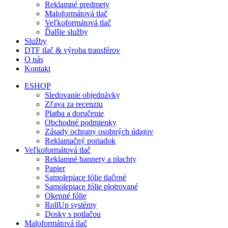
Reklamné predmety
Maloformátová tlač
Veľkoformátová tlač
Ďalšie služby
Služby
DTF tlač & výroba transférov
O nás
Kontakt
ESHOP
Sledovanie objednávky
Zľava za recenziu
Platba a doručenie
Obchodné podmienky
Zásady ochrany osobných údajov
Reklamačný poriadok
Veľkoformátová tlač
Reklamné bannery a plachty
Papier
Samolepiace fólie tlačené
Samolepiace fólie plotrované
Okenné fólie
RollUp systémy
Dosky s potlačou
Maloformátová tlač