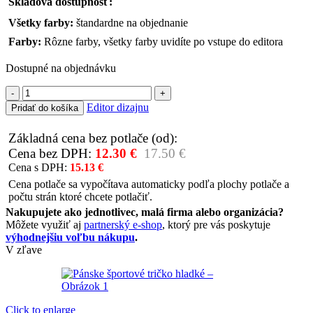
Skladová dostupnosť:
Všetky farby:
štandardne na objednanie
Farby:
Rôzne farby, všetky farby uvidíte po vstupe do editora
Dostupné na objednávku
množstvo
Pánske
Editor dizajnu
Pridať do košíka
športové
tričko
Základná cena bez potlače (od):
hladké
Cena bez DPH:
12.30
€
17.50
€
Cena s DPH:
15.13
€
Cena potlače sa vypočítava automaticky podľa plochy potlače a
počtu strán ktoré chcete potlačiť.
Nakupujete ako jednotlivec, malá firma alebo organizácia?
Môžete využiť aj
partnerský e-shop
, ktorý pre vás poskytuje
výhodnejšiu voľbu nákupu
.
V zľave
Click to enlarge