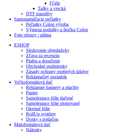
Fľaše
Tašky a vrecká
DTF transféry
Samonamáčacie pečiatky
Pečiatky Colop výroba
Výmena podušky a štočku Colop
Foto obrazy / plátna
ESHOP
Sledovanie objednávky
Zľava za recenziu
Platba a doručenie
Obchodné podmienky
Zásady ochrany osobných údajov
Reklamačný poriadok
Veľkoformátová tlač
Reklamné bannery a plachty
Papier
Samolepiace fólie tlačené
Samolepiace fólie plotrované
Okenné fólie
RollUp systémy
Dosky s potlačou
Maloformátová tlač
Nálepky