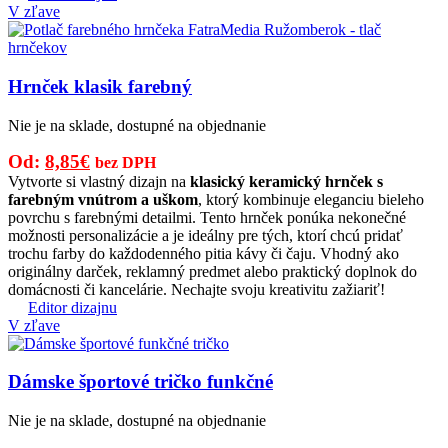
V zľave
Hrnček klasik farebný
Nie je na sklade, dostupné na objednanie
Pôvodná
Aktuálna
Od:
8,85
€
bez DPH
cena
cena
Vytvorte si vlastný dizajn na
klasický keramický hrnček s
farebným vnútrom a uškom
, ktorý kombinuje eleganciu bieleho
bola:
je:
povrchu s farebnými detailmi. Tento hrnček ponúka nekonečné
12,00€.
8,85€.
možnosti personalizácie a je ideálny pre tých, ktorí chcú pridať
trochu farby do každodenného pitia kávy či čaju. Vhodný ako
originálny darček, reklamný predmet alebo praktický doplnok do
domácnosti či kancelárie. Nechajte svoju kreativitu zažiariť!
Editor dizajnu
V zľave
Dámske športové tričko funkčné
Nie je na sklade, dostupné na objednanie