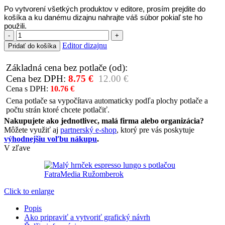
Po vytvorení všetkých produktov v editore, prosím prejdite do
košíka a ku danému dizajnu nahrajte váš súbor pokiaľ ste ho
použili.
množstvo
Malý
Editor dizajnu
Pridať do košíka
hrnček
espresso
Základná cena bez potlače (od):
lungo
Cena bez DPH:
8.75
€
12.00
€
150ml
Cena s DPH:
10.76
€
Cena potlače sa vypočítava automaticky podľa plochy potlače a
počtu strán ktoré chcete potlačiť.
Nakupujete ako jednotlivec, malá firma alebo organizácia?
Môžete využiť aj
partnerský e-shop
, ktorý pre vás poskytuje
výhodnejšiu voľbu nákupu
.
V zľave
Click to enlarge
Popis
Ako pripraviť a vytvoriť grafický návrh