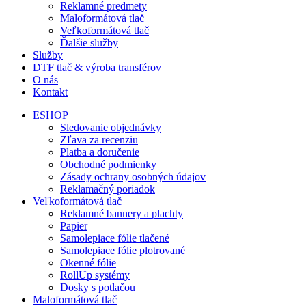
Reklamné predmety
Maloformátová tlač
Veľkoformátová tlač
Ďalšie služby
Služby
DTF tlač & výroba transférov
O nás
Kontakt
ESHOP
Sledovanie objednávky
Zľava za recenziu
Platba a doručenie
Obchodné podmienky
Zásady ochrany osobných údajov
Reklamačný poriadok
Veľkoformátová tlač
Reklamné bannery a plachty
Papier
Samolepiace fólie tlačené
Samolepiace fólie plotrované
Okenné fólie
RollUp systémy
Dosky s potlačou
Maloformátová tlač