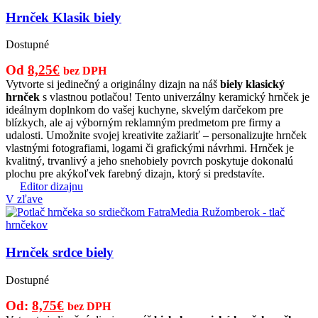
Hrnček Klasik biely
Dostupné
Pôvodná
Aktuálna
Od
8,25
€
bez DPH
cena
cena
Vytvorte si jedinečný a originálny dizajn na náš
biely klasický
hrnček
s vlastnou potlačou! Tento univerzálny keramický hrnček je
bola:
je:
ideálnym doplnkom do vašej kuchyne, skvelým darčekom pre
11,00€.
8,25€.
blízkych, ale aj výborným reklamným predmetom pre firmy a
udalosti. Umožnite svojej kreativite zažiariť – personalizujte hrnček
vlastnými fotografiami, logami či grafickými návrhmi. Hrnček je
kvalitný, trvanlivý a jeho snehobiely povrch poskytuje dokonalú
plochu pre akýkoľvek farebný dizajn, ktorý si predstavíte.
Editor dizajnu
V zľave
Hrnček srdce biely
Dostupné
Pôvodná
Aktuálna
Od:
8,75
€
bez DPH