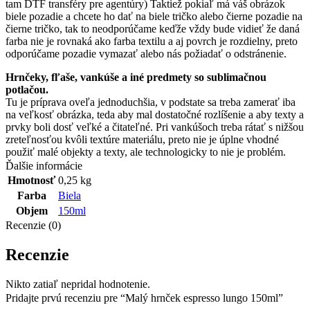
tam DTF transféry pre agentúry) Taktiež pokiaľ má váš obrázok
biele pozadie a chcete ho dať na biele tričko alebo čierne pozadie na
čierne tričko, tak to neodporúčame keďže vždy bude vidieť že daná
farba nie je rovnaká ako farba textilu a aj povrch je rozdielny, preto
odporúčame pozadie vymazať alebo nás požiadať o odstránenie.
Hrnčeky, fľaše, vankúše a iné predmety so sublimačnou
potlačou.
Tu je príprava oveľa jednoduchšia, v podstate sa treba zamerať iba
na veľkosť obrázka, teda aby mal dostatočné rozlíšenie a aby texty a
prvky boli dosť veľké a čitateľné. Pri vankúšoch treba rátať s nižšou
zreteľnosťou kvôli textúre materiálu, preto nie je úplne vhodné
použiť malé objekty a texty, ale technologicky to nie je problém.
Ďalšie informácie
Hmotnosť
0,25 kg
Farba
Biela
Objem
150ml
Recenzie (0)
Recenzie
Nikto zatiaľ nepridal hodnotenie.
Pridajte prvú recenziu pre “Malý hrnček espresso lungo 150ml”