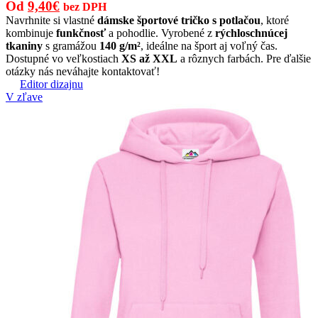
Pôvodná
Aktuálna
Od
9,40
€
bez DPH
cena
cena
Navrhnite si vlastné
dámske športové tričko s potlačou
, ktoré
kombinuje
funkčnosť
a pohodlie. Vyrobené z
rýchloschnúcej
bola:
je:
tkaniny
s gramážou
140 g/m²
, ideálne na šport aj voľný čas.
13,50€.
9,40€.
Dostupné vo veľkostiach
XS až XXL
a rôznych farbách. Pre ďalšie
otázky nás neváhajte kontaktovať!
Editor dizajnu
V zľave