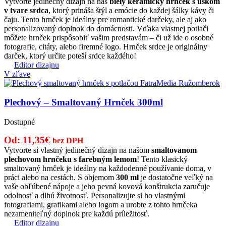
cena
cena
Vytvorte jedinečný dizajn na náš
biely keramický hrnček s uškom
v tvare srdca
, ktorý prináša štýl a emócie do každej šálky kávy či
bola:
je:
čaju. Tento hrnček je ideálny pre romantické darčeky, ale aj ako
10,00€.
8,75€.
personalizovaný doplnok do domácnosti. Vďaka vlastnej potlači
môžete hrnček prispôsobiť vašim predstavám – či už ide o osobné
fotografie, citáty, alebo firemné logo. Hrnček srdce je originálny
darček, ktorý určite poteší srdce každého!
Editor dizajnu
V zľave
Plechový – Smaltovaný Hrnček 300ml
Dostupné
Pôvodná
Aktuálna
Od:
11,35
€
bez DPH
cena
cena
Vytvorte si vlastný jedinečný dizajn na našom
smaltovanom
plechovom hrnčeku s farebným lemom
! Tento klasický
bola:
je:
smaltovaný hrnček je ideálny na každodenné používanie doma, v
15,00€.
11,35€.
práci alebo na cestách. S objemom
300 ml
je dostatočne veľký na
vaše obľúbené nápoje a jeho pevná kovová konštrukcia zaručuje
odolnosť a dlhú životnosť. Personalizujte si ho vlastnými
fotografiami, grafikami alebo logom a urobte z tohto hrnčeka
nezameniteľný doplnok pre každú príležitosť.
Editor dizajnu