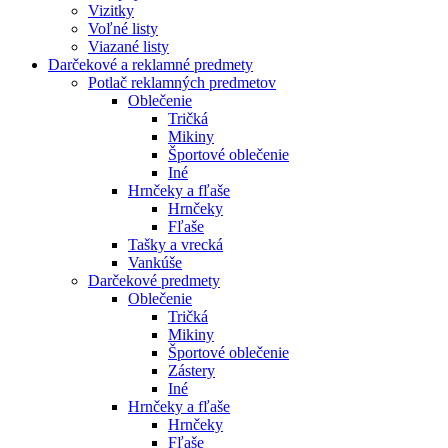
Vizitky
Voľné listy
Viazané listy
Darčekové a reklamné predmety
Potlač reklamných predmetov
Oblečenie
Tričká
Mikiny
Športové oblečenie
Iné
Hrnčeky a fľaše
Hrnčeky
Fľaše
Tašky a vrecká
Vankúše
Darčekové predmety
Oblečenie
Tričká
Mikiny
Športové oblečenie
Zástery
Iné
Hrnčeky a fľaše
Hrnčeky
Fľaše