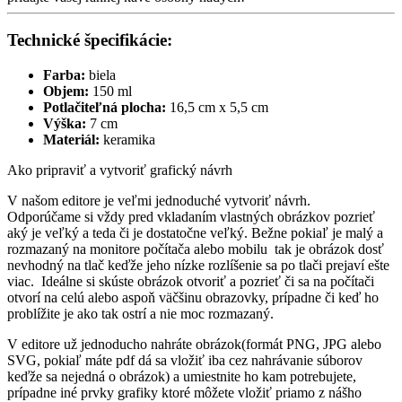
Technické špecifikácie:
Farba:
biela
Objem:
150 ml
Potlačiteľná plocha:
16,5 cm x 5,5 cm
Výška:
7 cm
Materiál:
keramika
Ako pripraviť a vytvoriť grafický návrh
V našom editore je veľmi jednoduché vytvoriť návrh.
Odporúčame si vždy pred vkladaním vlastných obrázkov pozrieť
aký je veľký a teda či je dostatočne veľký. Bežne pokiaľ je malý a
rozmazaný na monitore počítača alebo mobilu tak je obrázok dosť
nevhodný na tlač keďže jeho nízke rozlíšenie sa po tlači prejaví ešte
viac. Ideálne si skúste obrázok otvoriť a pozrieť či sa na počítači
otvorí na celú alebo aspoň väčšinu obrazovky, prípadne či keď ho
problížite je ako tak ostrí a nie moc rozmazaný.
V editore už jednoducho nahráte obrázok(formát PNG, JPG alebo
SVG, pokiaľ máte pdf dá sa vložiť iba cez nahrávanie súborov
keďže sa nejedná o obrázok) a umiestnite ho kam potrebujete,
prípadne iné prvky grafiky ktoré môžete vložiť priamo z nášho