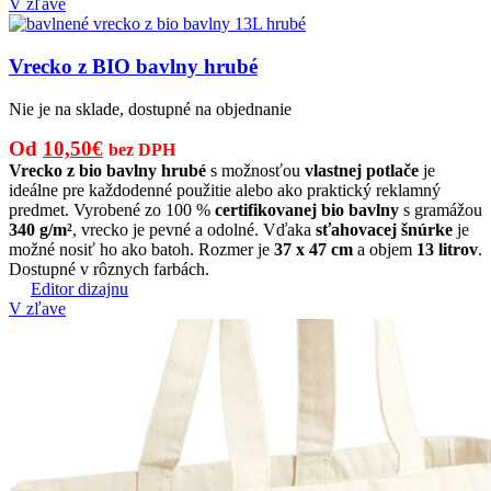
V zľave
Vrecko z BIO bavlny hrubé
Nie je na sklade, dostupné na objednanie
Pôvodná
Aktuálna
Od
10,50
€
bez DPH
cena
cena
Vrecko z bio bavlny hrubé
s možnosťou
vlastnej potlače
je
ideálne pre každodenné použitie alebo ako praktický reklamný
bola:
je:
predmet. Vyrobené zo 100 %
certifikovanej bio bavlny
s gramážou
15,00€.
10,50€.
340 g/m²
, vrecko je pevné a odolné. Vďaka
sťahovacej šnúrke
je
možné nosiť ho ako batoh. Rozmer je
37 x 47 cm
a objem
13 litrov
.
Dostupné v rôznych farbách.
Editor dizajnu
V zľave