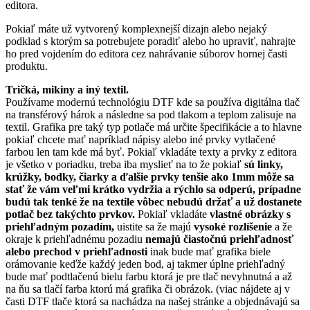
editora.
Pokiaľ máte už vytvorený komplexnejší dizajn alebo nejaký
podklad s ktorým sa potrebujete poradiť alebo ho upraviť, nahrajte
ho pred vojdením do editora cez nahrávanie súborov hornej časti
produktu.
Tričká, mikiny a iný textil.
Používame modernú technológiu DTF kde sa používa digitálna tlač
na transférový hárok a následne sa pod tlakom a teplom zalisuje na
textil. Grafika pre taký typ potlače má určite špecifikácie a to hlavne
pokiaľ chcete mať napríklad nápisy alebo iné prvky vytlačené
farbou len tam kde má byť. Pokiaľ vkladáte texty a prvky z editora
je všetko v poriadku, treba iba myslieť na to že pokiaľ
sú linky,
krúžky, bodky, čiarky a ďalšie prvky tenšie ako 1mm môže sa
stať že vám veľmi krátko vydržia a rýchlo sa odperú, prípadne
budú tak tenké že na textile vôbec nebudú držať a už dostanete
potlač bez takýchto prvkov.
Pokiaľ vkladáte
vlastné obrázky s
priehľadným pozadím,
uistite sa že majú
vysoké rozlíšenie
a že
okraje k priehľadnému pozadiu
nemajú čiastočnú priehľadnosť
alebo prechod v priehľadnosti
inak bude mať grafika biele
orámovanie keďže každý jeden bod, aj takmer úplne priehľadný
bude mať podtlačenú bielu farbu ktorá je pre tlač nevyhnutná a až
na ňu sa tlačí farba ktorú má grafika či obrázok. (viac nájdete aj v
časti DTF tlače ktorá sa nachádza na našej stránke a objednávajú sa