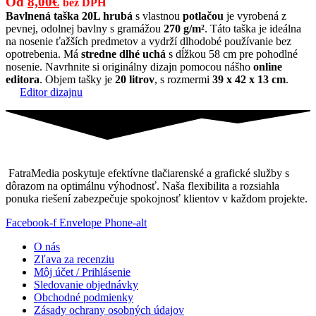
Pôvodná
Aktuálna
Od
8,00
€
bez DPH
cena
cena
Bavlnená taška 20L hrubá
s vlastnou
potlačou
je vyrobená z
pevnej, odolnej bavlny s gramážou
270 g/m²
. Táto taška je ideálna
bola:
je:
na nosenie ťažších predmetov a vydrží dlhodobé používanie bez
11,00€.
8,00€.
opotrebenia. Má
stredne dlhé uchá
s dĺžkou 58 cm pre pohodlné
nosenie. Navrhnite si originálny dizajn pomocou nášho
online
editora
. Objem tašky je
20 litrov
, s rozmermi
39 x 42 x 13 cm
.
Editor dizajnu
FatraMedia poskytuje efektívne tlačiarenské a grafické služby s
dôrazom na optimálnu výhodnosť. Naša flexibilita a rozsiahla
ponuka riešení zabezpečuje spokojnosť klientov v každom projekte.
Facebook-f
Envelope
Phone-alt
O nás
Zľava za recenziu
Môj účet / Prihlásenie
Sledovanie objednávky
Obchodné podmienky
Zásady ochrany osobných údajov