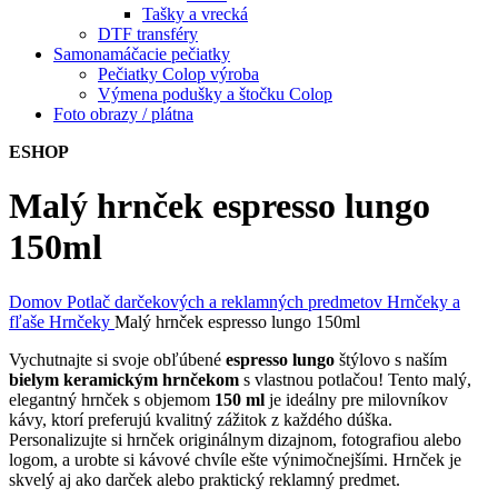
Tašky a vrecká
DTF transféry
Samonamáčacie pečiatky
Pečiatky Colop výroba
Výmena podušky a štočku Colop
Foto obrazy / plátna
ESHOP
Malý hrnček espresso lungo
150ml
Domov
Potlač darčekových a reklamných predmetov
Hrnčeky a
fľaše
Hrnčeky
Malý hrnček espresso lungo 150ml
Vychutnajte si svoje obľúbené
espresso lungo
štýlovo s naším
bielym keramickým hrnčekom
s vlastnou potlačou! Tento malý,
elegantný hrnček s objemom
150 ml
je ideálny pre milovníkov
kávy, ktorí preferujú kvalitný zážitok z každého dúška.
Personalizujte si hrnček originálnym dizajnom, fotografiou alebo
logom, a urobte si kávové chvíle ešte výnimočnejšími. Hrnček je
skvelý aj ako darček alebo praktický reklamný predmet.