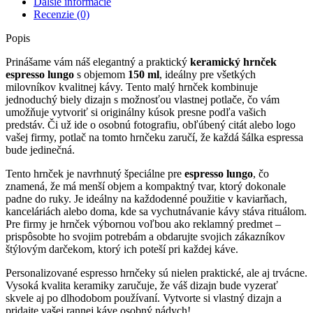
Ďalšie informácie
Recenzie (0)
Popis
Prinášame vám náš elegantný a praktický
keramický hrnček
espresso lungo
s objemom
150 ml
, ideálny pre všetkých
milovníkov kvalitnej kávy. Tento malý hrnček kombinuje
jednoduchý biely dizajn s možnosťou vlastnej potlače, čo vám
umožňuje vytvoriť si originálny kúsok presne podľa vašich
predstáv. Či už ide o osobnú fotografiu, obľúbený citát alebo logo
vašej firmy, potlač na tomto hrnčeku zaručí, že každá šálka espressa
bude jedinečná.
Tento hrnček je navrhnutý špeciálne pre
espresso lungo
, čo
znamená, že má menší objem a kompaktný tvar, ktorý dokonale
padne do ruky. Je ideálny na každodenné použitie v kaviarňach,
kanceláriách alebo doma, kde sa vychutnávanie kávy stáva rituálom.
Pre firmy je hrnček výbornou voľbou ako reklamný predmet –
prispôsobte ho svojim potrebám a obdarujte svojich zákazníkov
štýlovým darčekom, ktorý ich poteší pri každej káve.
Personalizované espresso hrnčeky sú nielen praktické, ale aj trvácne.
Vysoká kvalita keramiky zaručuje, že váš dizajn bude vyzerať
skvele aj po dlhodobom používaní. Vytvorte si vlastný dizajn a
pridajte vašej rannej káve osobný nádych!