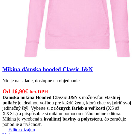
Mikina dámska hooded Classic J&N
Nie je na sklade, dostupné na objednanie
Pôvodná
Aktuálna
Od
16,90
€
bez DPH
cena
cena
Dámska mikina Hooded Classic J&N
s možnosťou
vlastnej
potlače
je ideálnou voľbou pre každú ženu, ktorá chce vyjadriť svoj
bola:
je:
jedinečný štýl. Vyberte si z
rôznych farieb a veľkostí
(XS až
25,00€.
16,90€.
XXXL) a prispôsobte si mikinu pomocou nášho online editora.
Mikina je vyrobená z
kvalitnej bavlny a polyesteru
, čo zaručuje
pohodlie a trvácnosť.
Editor dizajnu