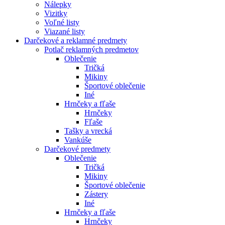
Nálepky
Vizitky
Voľné listy
Viazané listy
Darčekové a reklamné predmety
Potlač reklamných predmetov
Oblečenie
Tričká
Mikiny
Športové oblečenie
Iné
Hrnčeky a fľaše
Hrnčeky
Fľaše
Tašky a vrecká
Vankúše
Darčekové predmety
Oblečenie
Tričká
Mikiny
Športové oblečenie
Zástery
Iné
Hrnčeky a fľaše
Hrnčeky