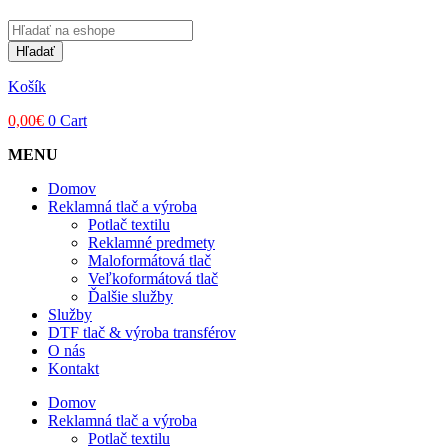
Products
search
Hľadať
Košík
0,00
€
0
Cart
MENU
Domov
Reklamná tlač a výroba
Potlač textilu
Reklamné predmety
Maloformátová tlač
Veľkoformátová tlač
Ďalšie služby
Služby
DTF tlač & výroba transférov
O nás
Kontakt
Domov
Reklamná tlač a výroba
Potlač textilu