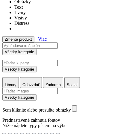
Obrázky
Text
Tvary
Vrstvy
Distress
Viac
Zmeňte produkt
Všetky kategórie
Všetky kategórie
Library
Odovzdať
Zadarmo
Social
Všetky kategórie
Sem kliknite alebo presuňte obrázky
Prednastavené zahnutia fontov
Nižie nájdete typy písiem na výber