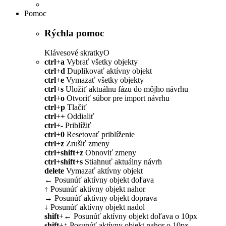
Pomoc
Rýchla pomoc
Klávesové skratky
O
ctrl
+
a
Vybrať všetky objekty
ctrl
+
d
Duplikovať aktívny objekt
ctrl
+
e
Vymazať všetky objekty
ctrl
+
s
Uložiť aktuálnu fázu do môjho návrhu
ctrl
+
o
Otvoriť súbor pre import návrhu
ctrl
+
p
Tlačiť
ctrl
+
+
Oddialiť
ctrl
+
-
Priblížiť
ctrl
+
0
Resetovať priblíženie
ctrl
+
z
Zrušiť zmeny
ctrl
+
shift
+
z
Obnoviť zmeny
ctrl
+
shift
+
s
Stiahnuť aktuálny návrh
delete
Vymazať aktívny objekt
←
Posunúť aktívny objekt doľava
↑
Posunúť aktívny objekt nahor
→
Posunúť aktívny objekt doprava
↓
Posunúť aktívny objekt nadol
shift
+
←
Posunúť aktívny objekt doľava o 10px
shift
+
↑
Posunúť aktívny objekt nahor o 10px