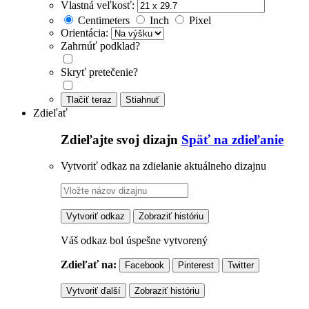
Vlastná veľkosť:
Centimeters
Inch
Pixel
Orientácia:
Zahrnúť podklad?
Skryť pretečenie?
Tlačiť teraz
Stiahnuť
Zdieľať
Zdieľajte svoj dizajn
Späť na zdieľanie
Vytvoriť odkaz na zdielanie aktuálneho dizajnu
Vytvoriť odkaz
Zobraziť históriu
Váš odkaz bol úspešne vytvorený
Zdieľať na:
Facebook
Pinterest
Twitter
Vytvoriť ďalší
Zobraziť históriu