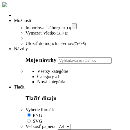
Možnosti
Importovať súbor
(Ctrl+O)
Vymazať všetko
(Ctrl+E)
Uložiť do mojich návrhov
(Ctrl+S)
Návrhy
Moje návrhy
Všetky kategórie
Category #1
Nová kategória
Tlačiť
Tlačiť dizajn
Vyberte formát:
PNG
SVG
Veľkosť papiera: