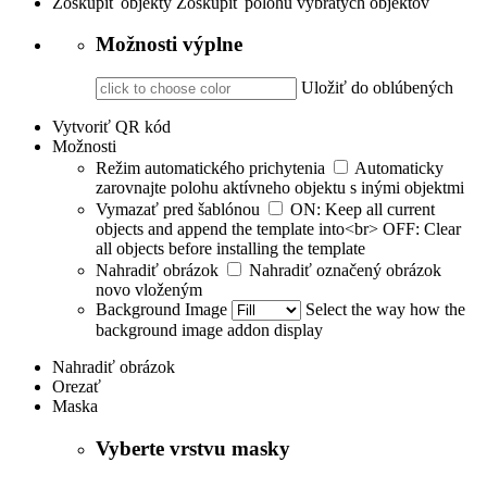
Zoskupiť objekty
Zoskupiť polohu vybratých objektov
Možnosti výplne
Uložiť do oblúbených
Vytvoriť QR kód
Možnosti
Režim automatického prichytenia
Automaticky
zarovnajte polohu aktívneho objektu s inými objektmi
Vymazať pred šablónou
ON: Keep all current
objects and append the template into<br> OFF: Clear
all objects before installing the template
Nahradiť obrázok
Nahradiť označený obrázok
novo vloženým
Background Image
Select the way how the
background image addon display
Nahradiť obrázok
Orezať
Maska
Vyberte vrstvu masky