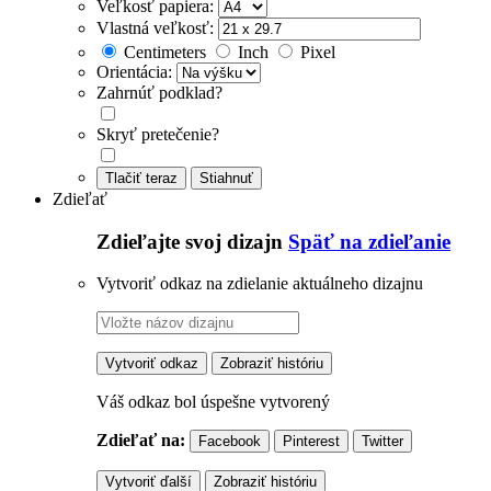
Veľkosť papiera:
Vlastná veľkosť:
Centimeters
Inch
Pixel
Orientácia:
Zahrnúť podklad?
Skryť pretečenie?
Tlačiť teraz
Stiahnuť
Zdieľať
Zdieľajte svoj dizajn
Späť na zdieľanie
Vytvoriť odkaz na zdielanie aktuálneho dizajnu
Vytvoriť odkaz
Zobraziť históriu
Váš odkaz bol úspešne vytvorený
Zdieľať na:
Facebook
Pinterest
Twitter
Vytvoriť ďalší
Zobraziť históriu