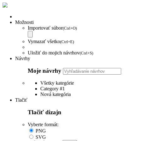
Možnosti
Importovať súbor
(Ctrl+O)
Vymazať všetko
(Ctrl+E)
Uložiť do mojich návrhov
(Ctrl+S)
Návrhy
Moje návrhy
Všetky kategórie
Category #1
Nová kategória
Tlačiť
Tlačiť dizajn
Vyberte formát:
PNG
SVG