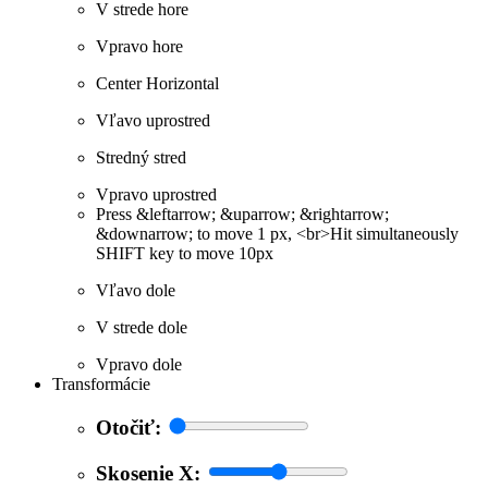
V strede hore
Vpravo hore
Center Horizontal
Vľavo uprostred
Stredný stred
Vpravo uprostred
Press &leftarrow; &uparrow; &rightarrow;
&downarrow; to move 1 px, <br>Hit simultaneously
SHIFT key to move 10px
Vľavo dole
V strede dole
Vpravo dole
Transformácie
Otočiť:
Skosenie X: