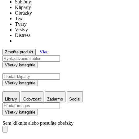
Šablóny
Kliparty
Obrázky
Text
Tvary
Vrstvy
Distress
Viac
Zmeňte produkt
Všetky kategórie
Všetky kategórie
Library
Odovzdať
Zadarmo
Social
Všetky kategórie
Sem kliknite alebo presuňte obrázky