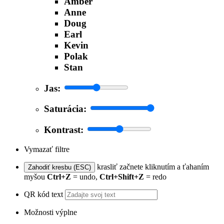
Amber
Anne
Doug
Earl
Kevin
Polak
Stan
Jas:
Saturácia:
Kontrast:
Vymazať filtre
krasliť začnete kliknutím a ťahaním
Zahodiť kresbu (ESC)
myšou
Ctrl+Z
= undo,
Ctrl+Shift+Z
= redo
QR kód text
Možnosti výplne