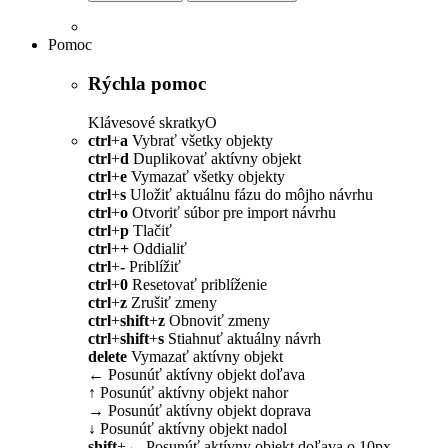
Pomoc
Rýchla pomoc
Klávesové skratky
O
ctrl
+
a
Vybrať všetky objekty
ctrl
+
d
Duplikovať aktívny objekt
ctrl
+
e
Vymazať všetky objekty
ctrl
+
s
Uložiť aktuálnu fázu do môjho návrhu
ctrl
+
o
Otvoriť súbor pre import návrhu
ctrl
+
p
Tlačiť
ctrl
+
+
Oddialiť
ctrl
+
-
Priblížiť
ctrl
+
0
Resetovať priblíženie
ctrl
+
z
Zrušiť zmeny
ctrl
+
shift
+
z
Obnoviť zmeny
ctrl
+
shift
+
s
Stiahnuť aktuálny návrh
delete
Vymazať aktívny objekt
←
Posunúť aktívny objekt doľava
↑
Posunúť aktívny objekt nahor
→
Posunúť aktívny objekt doprava
↓
Posunúť aktívny objekt nadol
shift
+
←
Posunúť aktívny objekt doľava o 10px