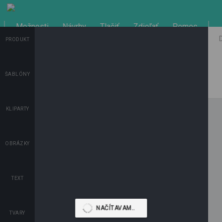
Možnosti
Návrhy
Tlačiť
Zdieľať
Pomoc
PRODUKT
Späť
Znova
ŠABLÓNY
0.0
ULOŽIŤ POLOŽKU NA VLOŽENIE DO KOŠÍKA
Možnosti
SPÄŤ DO OBCHODU
KLIPARTY
OBRÁZKY
TEXT
TVARY